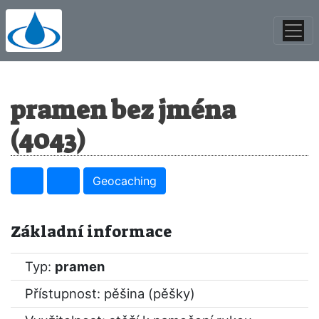
pramen bez jména
(4043)
Geocaching
Základní informace
Typ:
pramen
Přístupnost: pěšina (pěšky)