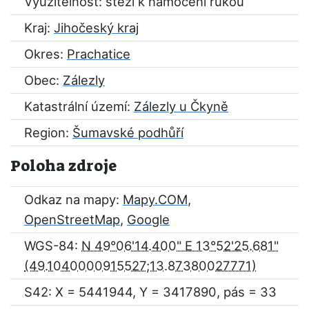
Využitelnost: stěží k namočení rukou
Kraj:
Jihočeský kraj
Okres:
Prachatice
Obec:
Zálezly
Katastrální území:
Zálezly u Čkyně
Region:
Šumavské podhůří
Poloha zdroje
Odkaz na mapy:
Mapy.COM
,
OpenStreetMap
,
Google
WGS-84:
N 49°06'14.400" E 13°52'25.681"
S42: X = 5441944, Y = 3417890, pás = 33