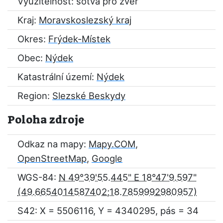
Využitelnost: sotva pro zvěř
Kraj:
Moravskoslezský kraj
Okres:
Frýdek-Místek
Obec:
Nýdek
Katastrální území:
Nýdek
Region:
Slezské Beskydy
Poloha zdroje
Odkaz na mapy:
Mapy.COM
,
OpenStreetMap
,
Google
WGS-84:
N 49°39'55.445" E 18°47'9.597"
S42: X = 5506116, Y = 4340295, pás = 34