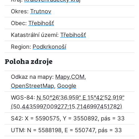
Okres:
Trutnov
Obec:
Třebihošť
Katastrální území:
Třebihošť
Region:
Podkrkonoší
Poloha zdroje
Odkaz na mapy:
Mapy.COM
,
OpenStreetMap
,
Google
WGS-84:
N 50°26'36.959" E 15°42'52.919"
S42: X = 5590575, Y = 3550892, pás = 33
UTM: N = 5588198, E = 550747, pás = 33