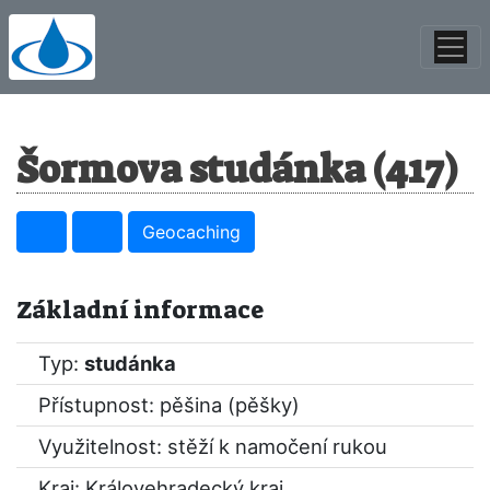
Šormova studánka (417)
Geocaching
Základní informace
Typ:
studánka
Přístupnost: pěšina (pěšky)
Využitelnost: stěží k namočení rukou
Kraj:
Královehradecký kraj