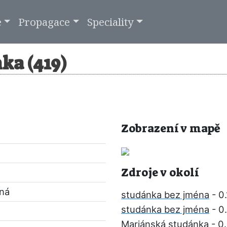
e
Propagace
Speciality
ka (419)
Zobrazení v mapě
Zdroje v okolí
pná
studánka bez jména
- 0
studánka bez jména
- 0
Mariánská studánka
- 0