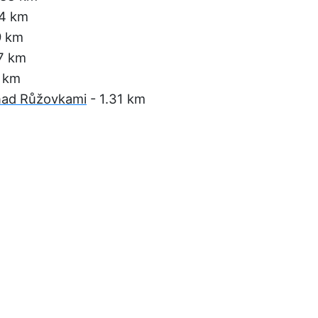
94 km
9 km
17 km
7 km
nad Růžovkami
- 1.31 km