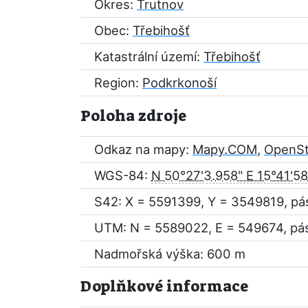
Okres:
Trutnov
Obec:
Třebihošť
Katastrální území:
Třebihošť
Region:
Podkrkonoší
Poloha zdroje
Odkaz na mapy:
Mapy.COM
,
OpenS
WGS-84:
N 50°27'3.958" E 15°41'58
S42: X = 5591399, Y = 3549819, pá
UTM: N = 5589022, E = 549674, pá
Nadmořská výška: 600 m
Doplňkové informace