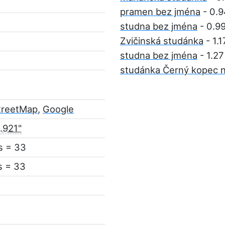
pramen bez jména
- 0.
studna bez jména
- 0.9
Zvičinská studánka
- 1.
studna bez jména
- 1.2
studánka Černý kopec 
treetMap
,
Google
.921"
s = 33
s = 33