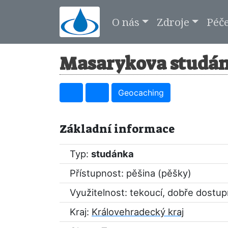
O nás
Zdroje
Péč
Masarykova studán
Geocaching
Základní informace
Typ:
studánka
Přístupnost: pěšina (pěšky)
Využitelnost: tekoucí, dobře dostu
Kraj:
Královehradecký kraj