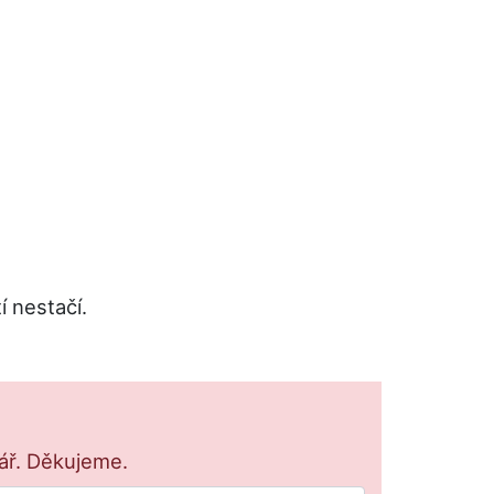
 nestačí.
lář. Děkujeme.