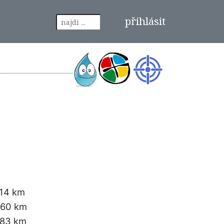
přihlásit
.14 km
.60 km
.83 km