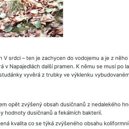
n V srdci – ten je zachycen do vodojemu a je z něho
 v Napajedlách další pramen. K němu se musí po l
a studánky vyvěrá z trubky ve výklenku vybudované
émem opět zvýšený obsah dusičnanů z nedalekého hn
 hodnoty dusičnanů a fekálních bakterií.
ená kvalita co se týká zvýšeného obsahu koliformníc