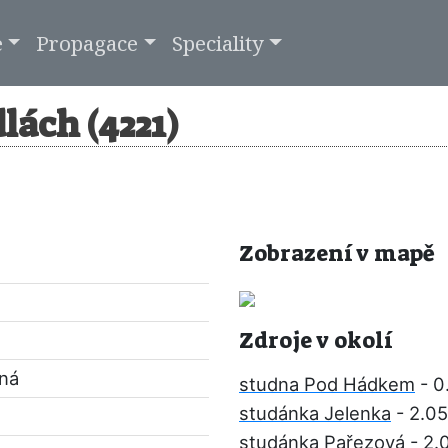
e
Propagace
Speciality
lách (4221)
Zobrazení v mapě
Zdroje v okolí
pná
studna Pod Hádkem
- 0
studánka Jelenka
- 2.0
studánka Pařezová
- 2.