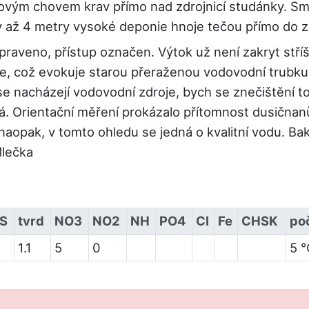
movým chovem krav přímo nad zdrojnicí studánky. Sm
 až 4 metry vysoké deponie hnoje tečou přímo do z
praveno, přístup označen. Výtok už není zakryt stří
je, což evokuje starou přeraženou vodovodní trubku
e nacházejí vodovodní zdroje, bych se znečištění to
. Orientační měření prokázalo přítomnost dusičnanů
a naopak, v tomto ohledu se jedná o kvalitní vodu. Ba
Mlečka
S
tvrd
NO3
NO2
NH
PO4
Cl
Fe
CHSK
po
1.1
5
0
5 °