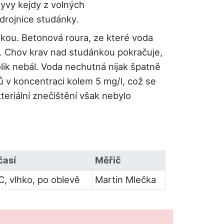
yvy kejdy z volných
drojnice studánky.
škou. Betonová roura, ze které voda
. Chov krav nad studánkou pokračuje,
lik nebál. Voda nechutná nijak špatně
 v koncentraci kolem 5 mg/l, což se
kteriální znečištění však nebylo
časí
Měřič
C, vlhko, po oblevě
Martin Mlečka