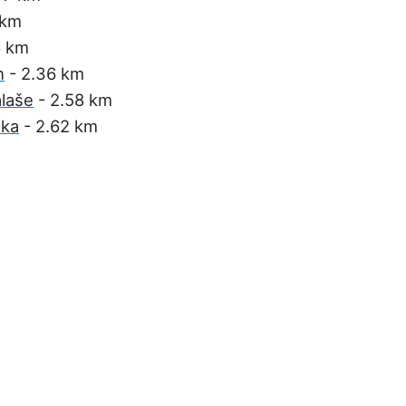
 km
6 km
h
- 2.36 km
laše
- 2.58 km
nka
- 2.62 km