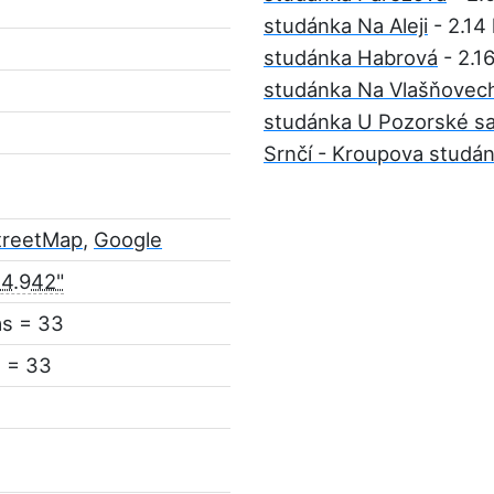
studánka Na Aleji
- 2.14
studánka Habrová
- 2.1
studánka Na Vlašňovec
studánka U Pozorské sa
Srnčí - Kroupova studá
treetMap
,
Google
34.942"
ás = 33
 = 33