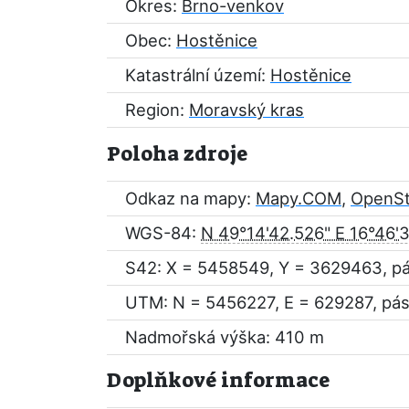
Okres:
Brno-venkov
Obec:
Hostěnice
Katastrální území:
Hostěnice
Region:
Moravský kras
Poloha zdroje
Odkaz na mapy:
Mapy.COM
,
OpenS
WGS-84:
N 49°14'42.526" E 16°46'
S42: X = 5458549, Y = 3629463, p
UTM: N = 5456227, E = 629287, pás
Nadmořská výška: 410 m
Doplňkové informace