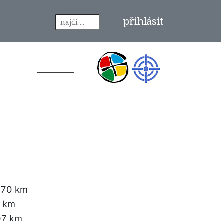
přihlásit
.70 km
5 km
07 km