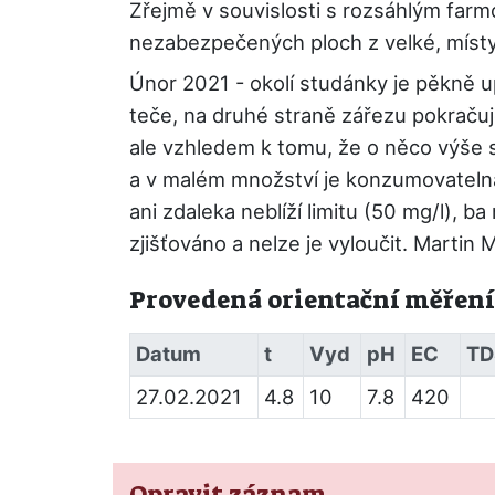
Zřejmě v souvislosti s rozsáhlým far
nezabezpečených ploch z velké, místy
Únor 2021 - okolí studánky je pěkně u
teče, na druhé straně zářezu pokraču
ale vzhledem k tomu, že o něco výše s
a v malém množství je konzumovatelná
ani zdaleka neblíží limitu (50 mg/l), b
zjišťováno a nelze je vyloučit. Martin 
Provedená orientační měření
Datum
t
Vyd
pH
EC
TD
27.02.2021
4.8
10
7.8
420
Opravit záznam