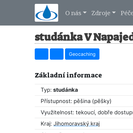
O nás
Zdroje
Péč
studánka V Napajed
Geocaching
Základní informace
Typ:
studánka
Přístupnost: pěšina (pěšky)
Využitelnost: tekoucí, dobře dostu
Kraj:
Jihomoravský kraj