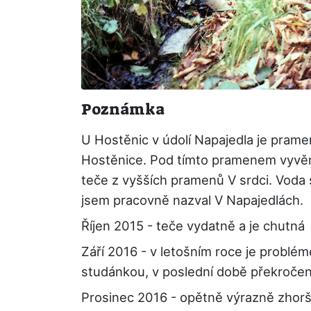
Poznámka
U Hostěnic v údolí Napajedla je prame
Hostěnice. Pod tímto pramenem vyvěrá
teče z vyšších pramenů V srdci. Vod
jsem pracovně nazval V Napajedlách.
Říjen 2015 - teče vydatně a je chutná
Září 2016 - v letošním roce je probl
studánkou, v poslední době překročeny
Prosinec 2016 - opětně výrazně zhorš