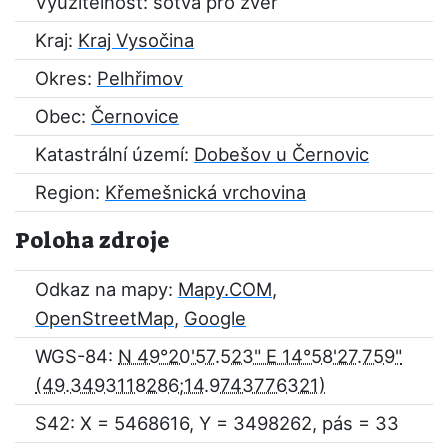
Využitelnost: sotva pro zvěř
Kraj:
Kraj Vysočina
Okres:
Pelhřimov
Obec:
Černovice
Katastrální území:
Dobešov u Černovic
Region:
Křemešnická vrchovina
Poloha zdroje
Odkaz na mapy:
Mapy.COM
,
OpenStreetMap
,
Google
WGS-84:
N 49°20'57.523" E 14°58'27.759"
S42: X = 5468616, Y = 3498262, pás = 33