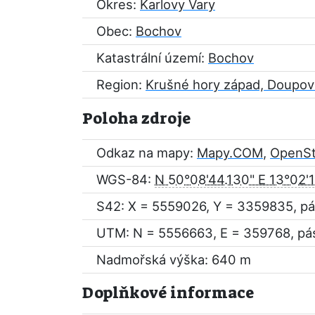
Okres:
Karlovy Vary
Obec:
Bochov
Katastrální území:
Bochov
Region:
Krušné hory západ, Doupov
Poloha zdroje
Odkaz na mapy:
Mapy.COM
,
OpenS
WGS-84:
N 50°08'44.130" E 13°02'1
S42: X = 5559026, Y = 3359835, pá
UTM: N = 5556663, E = 359768, pá
Nadmořská výška: 640 m
Doplňkové informace