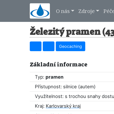
O nás
Zdroje
Péč
Železitý pramen (4
Geocaching
Základní informace
Typ:
pramen
Přístupnost: silnice (autem)
Využitelnost: s trochou snahy dost
Kraj:
Karlovarský kraj