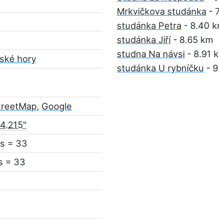
Mrkvičkova studánka
- 
studánka Petra
- 8.40 
studánka Jiří
- 8.65 km
studna Na návsi
- 8.91 
ské hory
studánka U rybníčku
- 9
treetMap
,
Google
4.215"
s = 33
s = 33