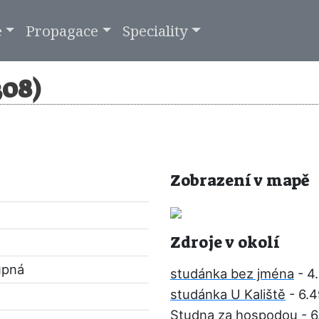
e
Propagace
Speciality
308)
Zobrazení v mapě
Zdroje v okolí
upná
studánka bez jména
- 4
studánka U Kaliště
- 6.
Studna za hospodou
- 6