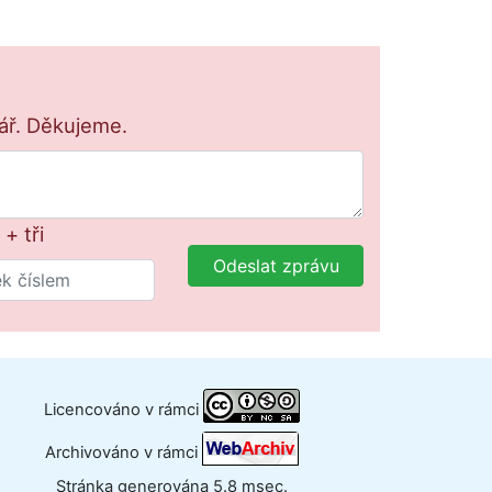
lář. Děkujeme.
+ tři
Odeslat zprávu
Licencováno v rámci
Archivováno v rámci
Stránka generována 5.8 msec.