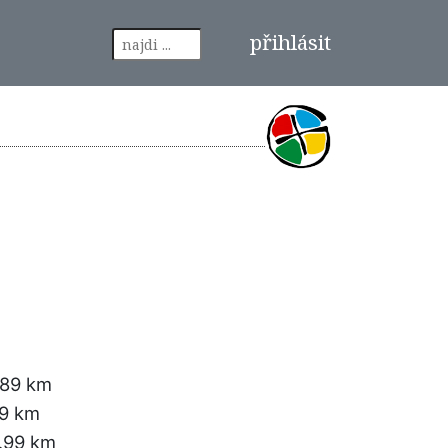
přihlásit
.89 km
49 km
.99 km