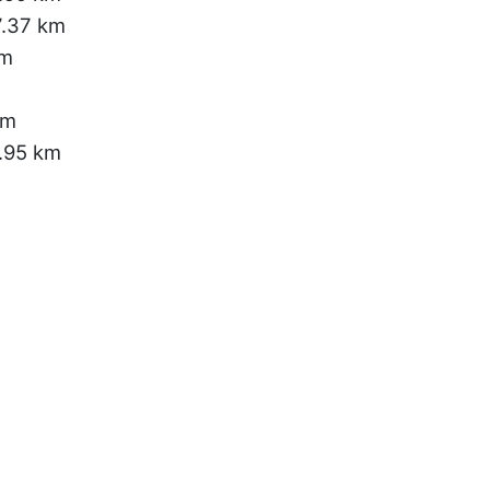
7.37 km
km
km
.95 km