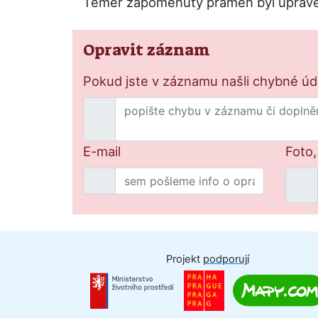
Téměř zapomenutý pramen byl upraven
Opravit záznam
Pokud jste v záznamu našli chybné údaj
E-mail
Foto,
Projekt
podporují