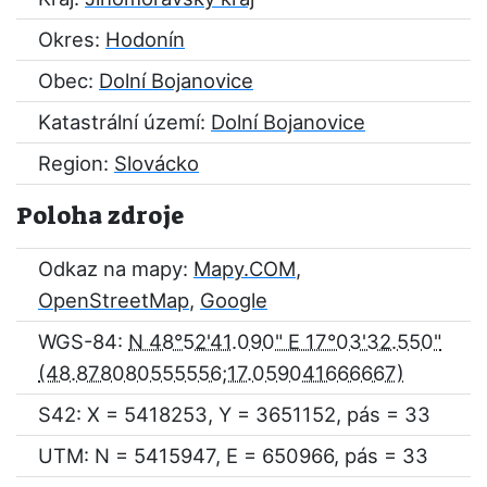
Okres:
Hodonín
Obec:
Dolní Bojanovice
Katastrální území:
Dolní Bojanovice
Region:
Slovácko
Poloha zdroje
Odkaz na mapy:
Mapy.COM
,
OpenStreetMap
,
Google
WGS-84:
N 48°52'41.090" E 17°03'32.550"
S42: X = 5418253, Y = 3651152, pás = 33
UTM: N = 5415947, E = 650966, pás = 33