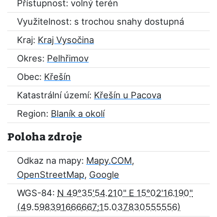
Přístupnost: volný terén
Využitelnost: s trochou snahy dostupná
Kraj:
Kraj Vysočina
Okres:
Pelhřimov
Obec:
Křešín
Katastrální území:
Křešín u Pacova
Region:
Blaník a okolí
Poloha zdroje
Odkaz na mapy:
Mapy.COM
,
OpenStreetMap
,
Google
WGS-84:
N 49°35'54.210" E 15°02'16.190"