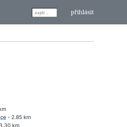
přihlásit
 km
rce
- 2.85 km
3.30 km