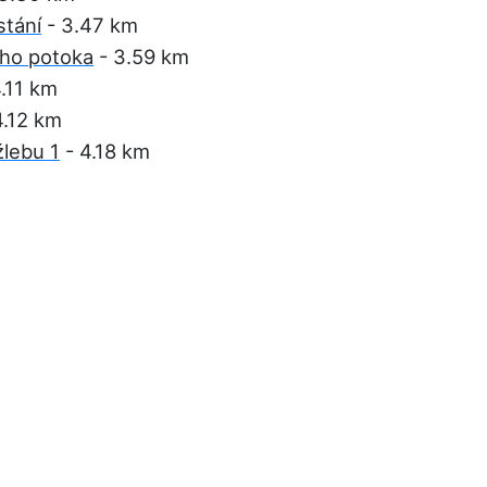
tání
- 3.47 km
ého potoka
- 3.59 km
.11 km
4.12 km
žlebu 1
- 4.18 km