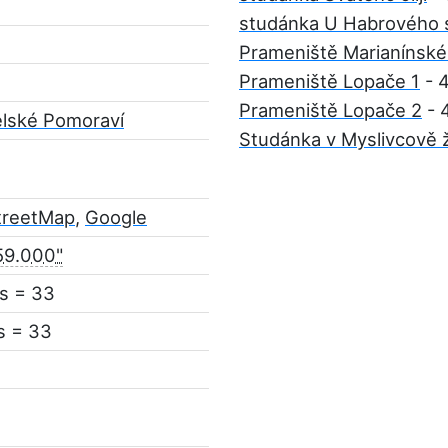
studánka U Habrového s
Prameniště Marianínsk
Prameniště Lopače 1
- 4
Prameniště Lopače 2
- 
elské Pomoraví
Studánka v Myslivcově 
treetMap
,
Google
59.000"
s = 33
s = 33