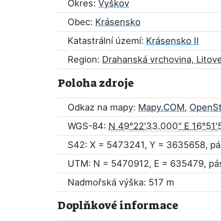
Okres:
Vyškov
Obec:
Krásensko
Katastrální území:
Krásensko II
Region:
Drahanská vrchovina, Litov
Poloha zdroje
Odkaz na mapy:
Mapy.COM
,
OpenS
WGS-84:
N 49°22'33.000" E 16°51'
S42: X = 5473241, Y = 3635658, pá
UTM: N = 5470912, E = 635479, pá
Nadmořská výška: 517 m
Doplňkové informace