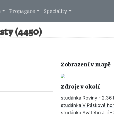
e
Propagace
Speciality
sty (4450)
Zobrazení v mapě
Zdroje v okolí
studánka Roviny
- 2.36
studánka V Páskové ho
studánka Svatého Jiljí
- 