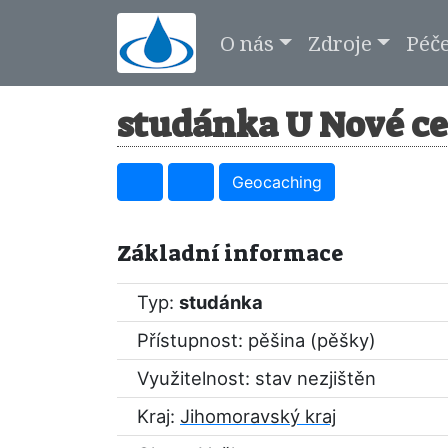
O nás
Zdroje
Péč
studánka U Nové ce
Geocaching
Základní informace
Typ:
studánka
Přístupnost: pěšina (pěšky)
Využitelnost: stav nezjištěn
Kraj:
Jihomoravský kraj