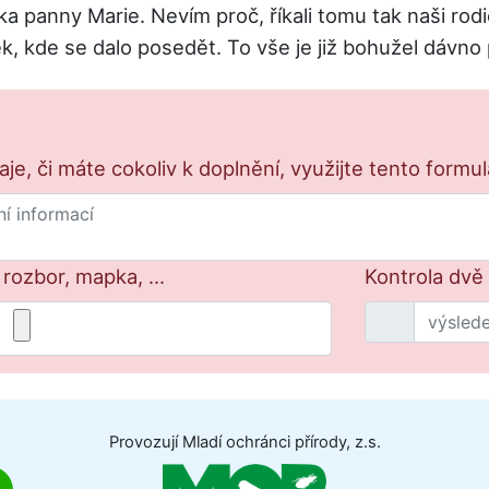
ka panny Marie. Nevím proč, říkali tomu tak naši ro
ek, kde se dalo posedět. To vše je již bohužel dávno
e, či máte cokoliv k doplnění, využijte tento formu
 rozbor, mapka, ...
Kontrola dvě
Provozují Mladí ochránci přírody, z.s.