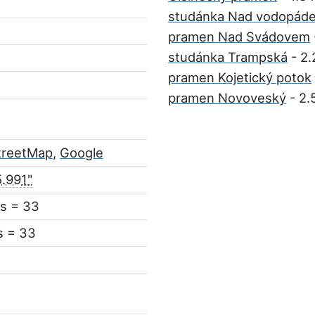
studánka Nad vodopád
pramen Nad Svádovem
studánka Trampská
- 2.
pramen Kojetický potok
pramen Novoveský
- 2.
treetMap
,
Google
5.991"
s = 33
s = 33