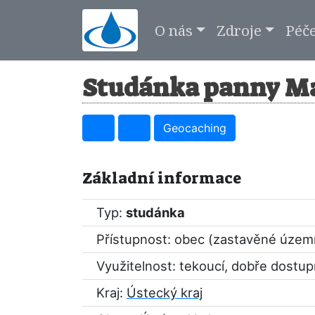
O nás
Zdroje
Péč
Studánka panny Ma
Geocaching
Základní informace
Typ:
studánka
Přístupnost: obec (zastavěné územ
Využitelnost: tekoucí, dobře dostu
Kraj:
Ústecký kraj