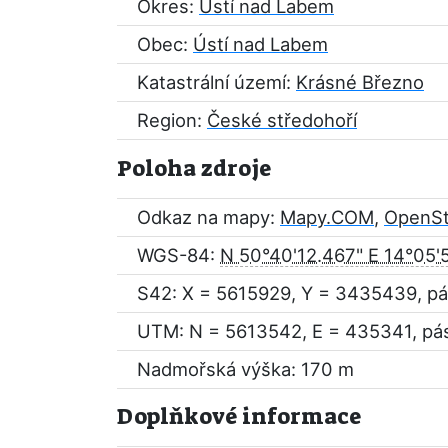
Okres:
Ústí nad Labem
Obec:
Ústí nad Labem
Katastrální území:
Krásné Březno
Region:
České středohoří
Poloha zdroje
Odkaz na mapy:
Mapy.COM
,
OpenS
WGS-84:
N 50°40'12.467" E 14°05'
S42: X = 5615929, Y = 3435439, pá
UTM: N = 5613542, E = 435341, pá
Nadmořská výška: 170 m
Doplňkové informace