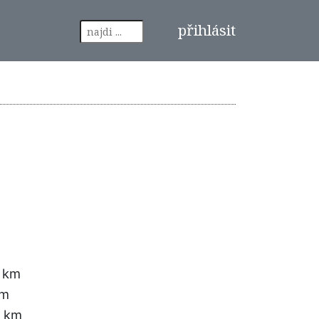
přihlásit
 km
km
4 km