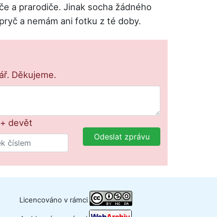
diče a prarodiče. Jinak socha žádného
 pryč a nemám ani fotku z té doby.
lář. Děkujeme.
 + devět
Odeslat zprávu
Licencováno v rámci