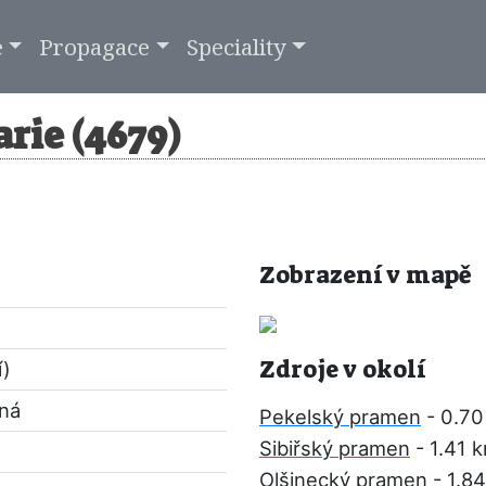
e
Propagace
Speciality
rie (4679)
Zobrazení v mapě
Zdroje v okolí
í)
pná
Pekelský pramen
- 0.70
Sibiřský pramen
- 1.41 
Olšinecký pramen
- 1.8