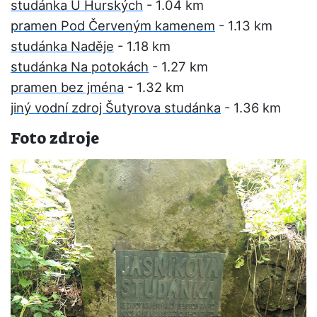
studánka U Hurských
- 1.04 km
pramen Pod Červeným kamenem
- 1.13 km
studánka Naděje
- 1.18 km
studánka Na potokách
- 1.27 km
pramen bez jména
- 1.32 km
jiný vodní zdroj Šutyrova studánka
- 1.36 km
Foto zdroje