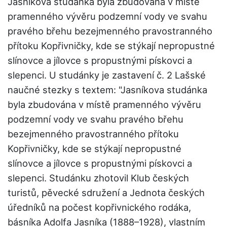
Jasníkova studánka byla zbudována v místě
pramenného vývěru podzemní vody ve svahu
pravého břehu bezejmenného pravostranného
přítoku Kopřivničky, kde se stýkají nepropustné
slínovce a jílovce s propustnými pískovci a
slepenci. U studánky je zastavení č. 2 Lašské
naučné stezky s textem: "Jasníkova studánka
byla zbudována v místě pramenného vývěru
podzemní vody ve svahu pravého břehu
bezejmenného pravostranného přítoku
Kopřivničky, kde se stýkají nepropustné
slínovce a jílovce s propustnými pískovci a
slepenci. Studánku zhotovil Klub českých
turistů, pěvecké sdružení a Jednota českých
úředníků na počest kopřivnického rodáka,
básníka Adolfa Jasníka (1888–1928), vlastním