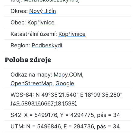
Okres:
Nový Jičín
Obec:
Kopřivnice
Katastrální území:
Kopřivnice
Region:
Podbeskydí
Poloha zdroje
Odkaz na mapy:
Mapy.COM
,
OpenStreetMap
,
Google
WGS-84:
N 49°35'21.540" E 18°09'35.280"
S42: X = 5499176, Y = 4294775, pás = 34
UTM: N = 5496846, E = 294736, pás = 34