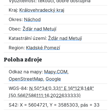
Využitelnost: tekoucí, dobře dostupná
Kraj:
Královehradecký kraj
Okres:
Náchod
Obec:
Žďár nad Metují
Katastrální území:
Žďár nad Metují
Region:
Kladské Pomezí
Poloha zdroje
Odkaz na mapy:
Mapy.COM
,
OpenStreetMap
,
Google
WGS-84:
N 50°34'0.331" E 16°12'8.148"
S42: X = 5604721, Y = 3585303, pás = 33