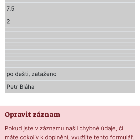
7.5
2
po dešti, zataženo
Petr Bláha
Opravit záznam
Pokud jste v záznamu našli chybné údaje, či
máte cokoliv k doplnění, využijte tento formulář.