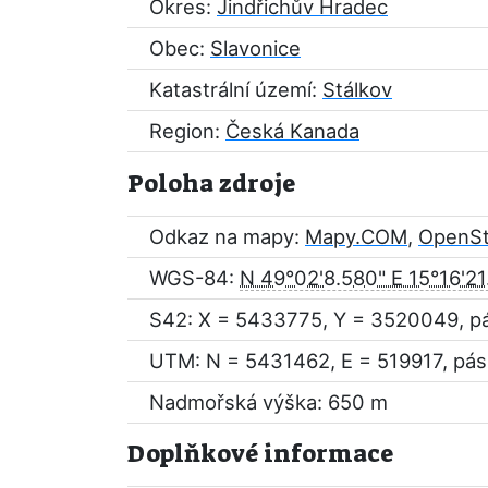
Okres:
Jindřichův Hradec
Obec:
Slavonice
Katastrální území:
Stálkov
Region:
Česká Kanada
Poloha zdroje
Odkaz na mapy:
Mapy.COM
,
OpenS
WGS-84:
N 49°02'8.580" E 15°16'2
S42: X = 5433775, Y = 3520049, p
UTM: N = 5431462, E = 519917, pás
Nadmořská výška: 650 m
Doplňkové informace