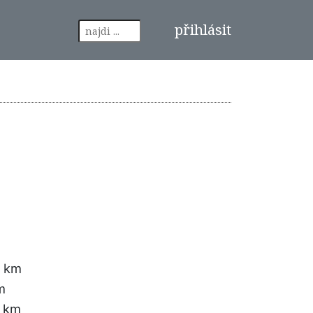
přihlásit
7 km
m
7 km