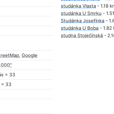
studánka Vlasta
- 1.18 
studánka U Smrku
- 1.5
Studánka Josefínka
- 1.
studánka U Boba
- 1.82
studna Stoječínská
- 2.
treetMap
,
Google
1.000"
ás = 33
 = 33