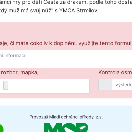
rámci hry pro děti Cesta za drakem, podle toho dos
aždý muž má svůj nůž" s YMCA Strmilov.
e, či máte cokoliv k doplnění, využijte tento formu
 rozbor, mapka, ...
Kontrola osm
Provozují Mladí ochránci přírody, z.s.