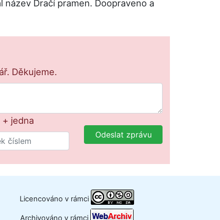
tal název Dračí pramen. Doopraveno a
lář. Děkujeme.
 + jedna
Odeslat zprávu
Licencováno v rámci
Archivováno v rámci