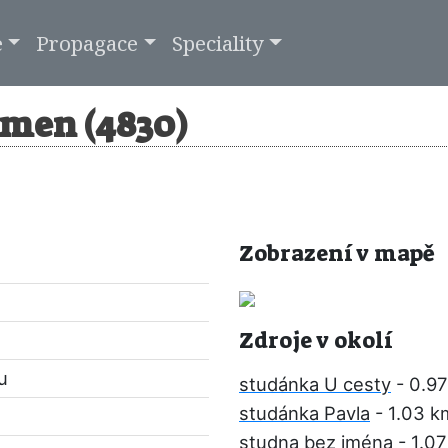
e
Propagace
Speciality
amen (4830)
Zobrazení v mapě
Zdroje v okolí
u
studánka U cesty
- 0.9
studánka Pavla
- 1.03 k
studna bez jména
- 1.0