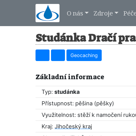
O nás
Zdroje
Péč
Studánka Dračí pr
Geocaching
Základní informace
Typ:
studánka
Přístupnost: pěšina (pěšky)
Využitelnost: stěží k namočení ruko
Kraj:
Jihočeský kraj