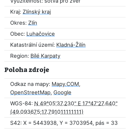
Využitelnost: sotva pro zvěř
Kraj:
Zlínský kraj
Okres:
Zlín
Obec:
Luhačovice
Katastrální území:
Kladná-Žilín
Region:
Bílé Karpaty
Poloha zdroje
Odkaz na mapy:
Mapy.COM
,
OpenStreetMap
,
Google
WGS-84:
N 49°05'37.230" E 17°47'27.640"
S42: X = 5443938, Y = 3703954, pás = 33