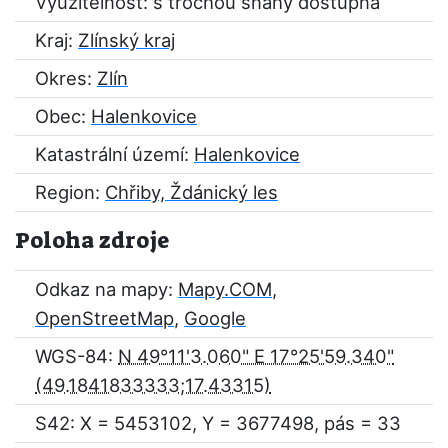
Využitelnost: s trochou snahy dostupná
Kraj:
Zlínský kraj
Okres:
Zlín
Obec:
Halenkovice
Katastrální území:
Halenkovice
Region:
Chřiby, Ždánický les
Poloha zdroje
Odkaz na mapy:
Mapy.COM
,
OpenStreetMap
,
Google
WGS-84:
N 49°11'3.060" E 17°25'59.340"
S42: X = 5453102, Y = 3677498, pás = 33