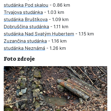
studánka Pod skalou
- 0.86 km
Trvajova studánka
- 1.03 km
studánka Bruštíkova
- 1.09 km
Dobruščina studánka
- 1.11 km
studánka Nad Svatým Hubertem
- 1.15 km
Zuzančina studánka
- 1.16 km
studánka Neznámá
- 1.26 km
Foto zdroje