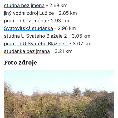
studna bez jména
- 2.68 km
jiný vodní zdroj Lužice
- 2.85 km
pramen bez jména
- 2.93 km
Svatovítská studánka
- 2.96 km
studna U Svatého Blažeje 2
- 3.05 km
pramen U Svatého Blažeje 1
- 3.07 km
studánka bez jména
- 3.21 km
Foto zdroje