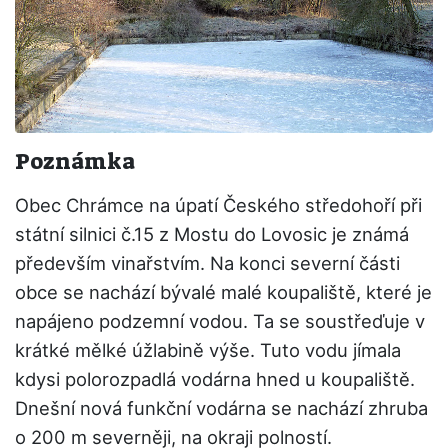
Poznámka
Obec Chrámce na úpatí Českého středohoří při
státní silnici č.15 z Mostu do Lovosic je známá
především vinařstvím. Na konci severní části
obce se nachází bývalé malé koupaliště, které je
napájeno podzemní vodou. Ta se soustřeďuje v
krátké mělké úžlabině výše. Tuto vodu jímala
kdysi polorozpadlá vodárna hned u koupaliště.
Dnešní nová funkční vodárna se nachází zhruba
o 200 m severněji, na okraji polností.