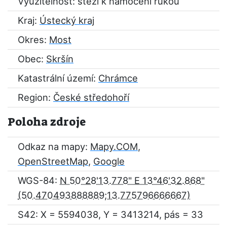
Využitelnost: stěží k namočení rukou
Kraj:
Ústecký kraj
Okres:
Most
Obec:
Skršín
Katastrální území:
Chrámce
Region:
České středohoří
Poloha zdroje
Odkaz na mapy:
Mapy.COM
,
OpenStreetMap
,
Google
WGS-84:
N 50°28'13.778" E 13°46'32.868"
S42: X = 5594038, Y = 3413214, pás = 33