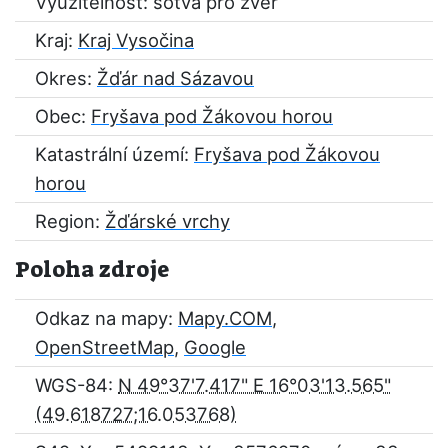
Využitelnost: sotva pro zvěř
Kraj:
Kraj Vysočina
Okres:
Žďár nad Sázavou
Obec:
Fryšava pod Žákovou horou
Katastrální území:
Fryšava pod Žákovou
horou
Region:
Žďárské vrchy
Poloha zdroje
Odkaz na mapy:
Mapy.COM
,
OpenStreetMap
,
Google
WGS-84:
N 49°37'7.417" E 16°03'13.565"