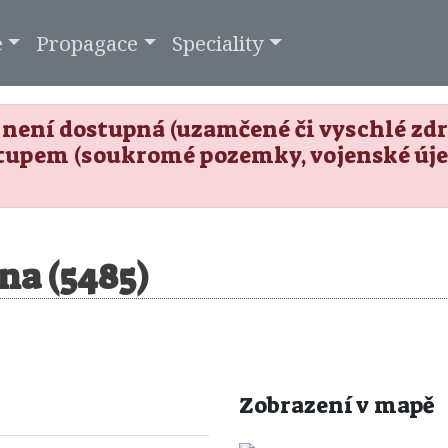
e
Propagace
Speciality
není dostupná (uzamčené či vyschlé zdro
tupem (soukromé pozemky, vojenské úje
na (5485)
Zobrazení v mapě