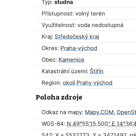
Typ:
studna
Přístupnost: volný terén
Využitelnost: voda nedostupná
Kraj:
Středočeský kraj
Okres:
Praha-východ
Obec:
Kamenice
Katastrální území:
Štiřín
Region:
okolí Prahy východ
Poloha zdroje
Odkaz na mapy:
Mapy.COM
,
OpenS
WGS-84:
N 49°55'15.500" E 14°36'
S42: X = 5532273, Y = 3471492, pá