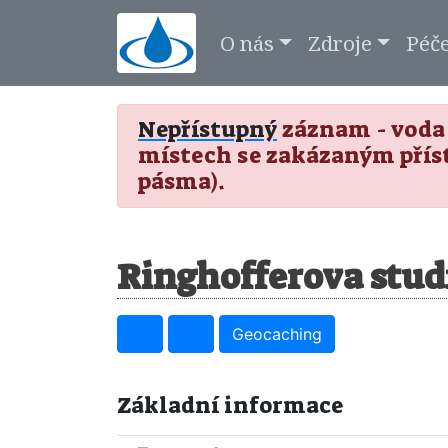
O nás
Zdroje
Péč
Nepřístupný
záznam - voda 
místech se zakázaným přís
pásma).
Ringhofferova stud
Geocaching
Základní informace