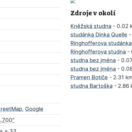
Zdroje v okolí
Kněžská studna
- 0.02 
studánka Dinka Quelle
-
Ringhofferova studánka
Ringhofferova studna
- 
studna bez jména
- 0.0
studna bez jména
- 0.0
Pramen Botiče
- 2.31 k
studna Bartoška
- 2.86
treetMap
,
Google
4.700"
s = 33