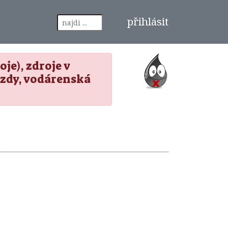
přihlásit
je), zdroje v
zdy, vodárenská