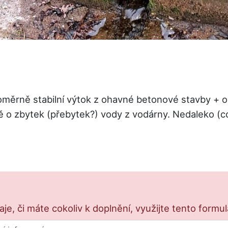
ěrně stabilní výtok z ohavné betonové stavby + ori
ně o zbytek (přebytek?) vody z vodárny. Nedaleko (
e, či máte cokoliv k doplnění, využijte tento formu