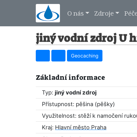
O nás
Zdroje
Péč
jiný vodní zdroj U h
Geocaching
Základní informace
Typ:
jiný vodní zdroj
Přístupnost: pěšina (pěšky)
Využitelnost: stěží k namočení ruko
Kraj:
Hlavní město Praha