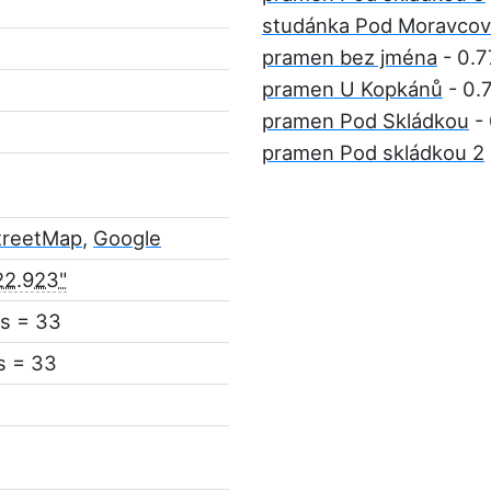
studánka Pod Moravcov
pramen bez jména
- 0.7
pramen U Kopkánů
- 0.
pramen Pod Skládkou
- 
pramen Pod skládkou 2
treetMap
,
Google
22.923"
s = 33
s = 33