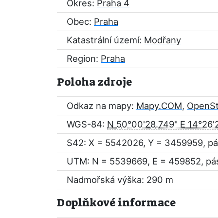
Okres:
Praha 4
Obec:
Praha
Katastrální území:
Modřany
Region:
Praha
Poloha zdroje
Odkaz na mapy:
Mapy.COM
,
OpenS
WGS-84:
N 50°00'28.749" E 14°26'
S42: X = 5542026, Y = 3459959, pá
UTM: N = 5539669, E = 459852, pá
Nadmořská výška: 290 m
Doplňkové informace