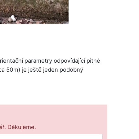
entační parametry odpovídající pitné
cca 50m) je ještě jeden podobný
lář. Děkujeme.