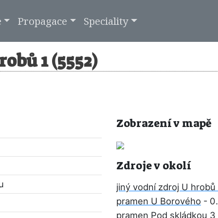
e
Propagace
Speciality
robů 1 (5552)
Zobrazení v mapě
Zdroje v okolí
u
jiný vodní zdroj U hrobů
pramen U Borového
- 0
pramen Pod skládkou 3