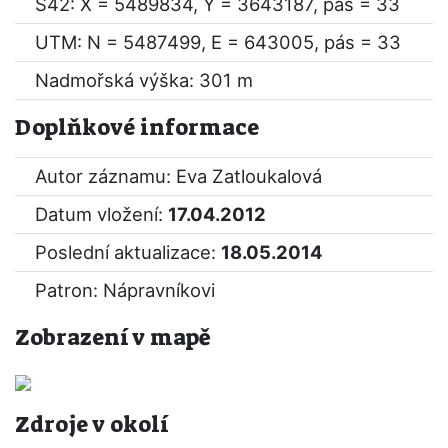
S42: X = 5489834, Y = 3643187, pás = 33
UTM: N = 5487499, E = 643005, pás = 33
Nadmořská výška: 301 m
Doplňkové informace
Autor záznamu: Eva Zatloukalová
Datum vložení:
17.04.2012
Poslední aktualizace:
18.05.2014
Patron: Nápravníkovi
Zobrazení v mapě
Zdroje v okolí