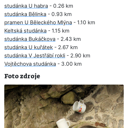
studánka U habra
- 0.26 km
studánka Bělinka
- 0.93 km
pramen U Běleckého Mlýna
- 1.10 km
Keltská studánka
- 1.15 km
studánka Bukáčkova
- 2.43 km
studánka U kuřátek
- 2.67 km
studánka V Jestřábí rokli
- 2.90 km
Vojtěchova studánka
- 3.00 km
Foto zdroje