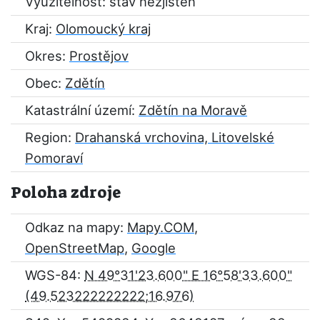
Využitelnost: stav nezjištěn
Kraj:
Olomoucký kraj
Okres:
Prostějov
Obec:
Zdětín
Katastrální území:
Zdětín na Moravě
Region:
Drahanská vrchovina, Litovelské
Pomoraví
Poloha zdroje
Odkaz na mapy:
Mapy.COM
,
OpenStreetMap
,
Google
WGS-84:
N 49°31'23.600" E 16°58'33.600"