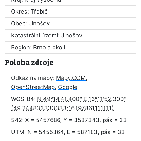
Okres:
Třebíč
Obec:
Jinošov
Katastrální území:
Jinošov
Region:
Brno a okolí
Poloha zdroje
Odkaz na mapy:
Mapy.COM
,
OpenStreetMap
,
Google
WGS-84:
N 49°14'41.400" E 16°11'52.300"
S42: X = 5457686, Y = 3587343, pás = 33
UTM: N = 5455364, E = 587183, pás = 33