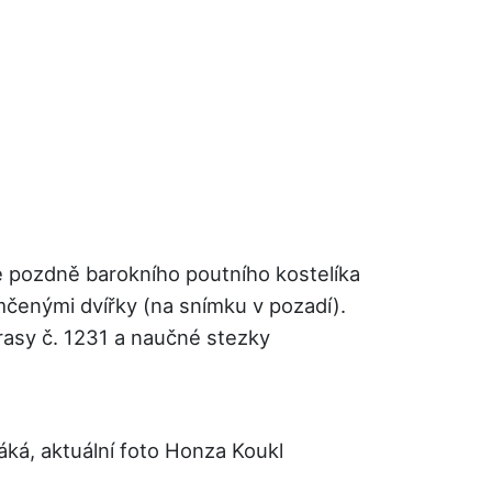
 pozdně barokního poutního kostelíka
čenými dvířky (na snímku v pozadí).
rasy č. 1231 a naučné stezky
áká, aktuální foto Honza Koukl