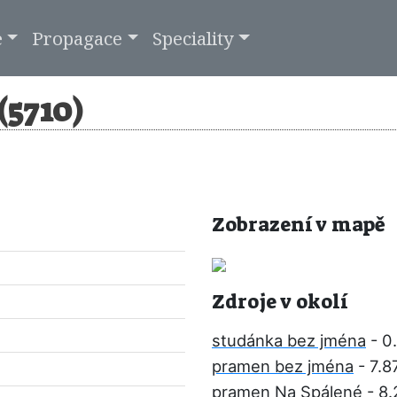
e
Propagace
Speciality
(5710)
Zobrazení v mapě
Zdroje v okolí
studánka bez jména
- 0
pramen bez jména
- 7.8
pramen Na Spálené
- 8.