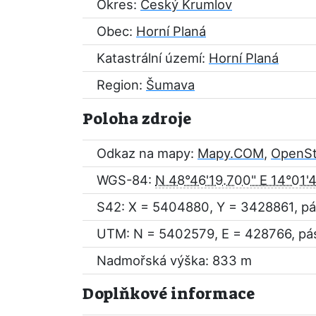
Okres:
Český Krumlov
Obec:
Horní Planá
Katastrální území:
Horní Planá
Region:
Šumava
Poloha zdroje
Odkaz na mapy:
Mapy.COM
,
OpenS
WGS-84:
N 48°46'19.700" E 14°01'
S42: X = 5404880, Y = 3428861, pá
UTM: N = 5402579, E = 428766, pá
Nadmořská výška: 833 m
Doplňkové informace