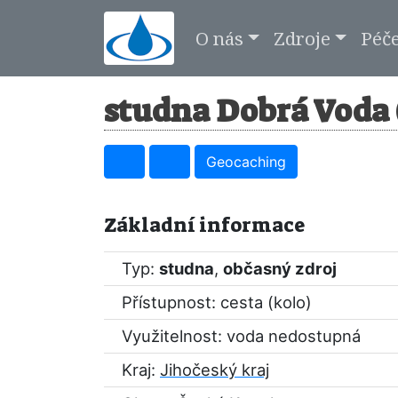
O nás
Zdroje
Péč
studna Dobrá Voda 
Geocaching
Základní informace
Typ:
studna
,
občasný zdroj
Přístupnost: cesta (kolo)
Využitelnost: voda nedostupná
Kraj:
Jihočeský kraj