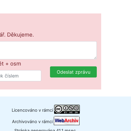
lář. Děkujeme.
ět + osm
Odeslat zprávu
Licencováno v rámci
Archivováno v rámci
Stránka generována 41.1 msec.