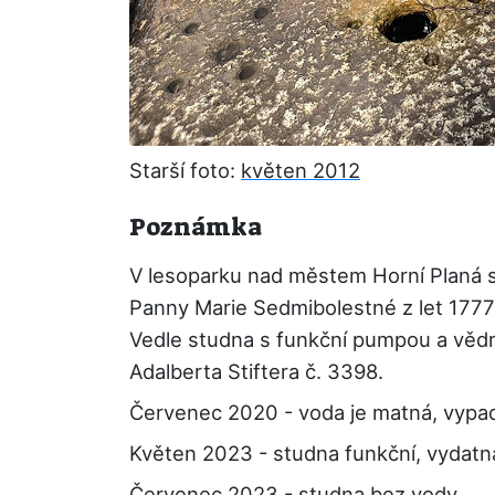
Starší foto:
květen 2012
Poznámka
V lesoparku nad městem Horní Planá 
Panny Marie Sedmibolestné z let 1777
Vedle studna s funkční pumpou a vědre
Adalberta Stiftera č. 3398.
Červenec 2020 - voda je matná, vypadá
Květen 2023 - studna funkční, vydatná
Červenec 2023 - studna bez vody