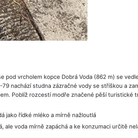
se pod vrcholem kopce Dobrá Voda (862 m) se vedle
-79 nachází studna zázračné vody se stříškou a zam
m. Poblíž rozcestí modře značené pěší turistické t
 jako řídké mléko a mírně nažloutlá
, ale voda mírně zapáchá a ke konzumaci určitě nel