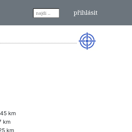
přihlásit
.45 km
7 km
25 km