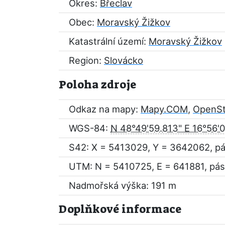
Okres:
Břeclav
Obec:
Moravský Žižkov
Katastrální území:
Moravský Žižkov
Region:
Slovácko
Poloha zdroje
Odkaz na mapy:
Mapy.COM
,
OpenS
WGS-84:
N 48°49'59.813" E 16°56'
S42: X = 5413029, Y = 3642062, p
UTM: N = 5410725, E = 641881, pás
Nadmořská výška: 191 m
Doplňkové informace