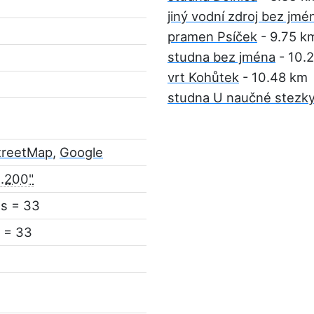
jiný vodní zdroj bez jmé
pramen Psíček
- 9.75 k
studna bez jména
- 10.
vrt Kohůtek
- 10.48 km
studna U naučné stezk
treetMap
,
Google
0.200"
ás = 33
 = 33