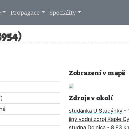
e
Propagace
Speciality
5954)
Zobrazení v mapě
Zdroje v okolí
í)
pná
studánka U Studýnky
- 
jiný vodní zdroj Kaple C
studna Dolnica
- 8.83 k