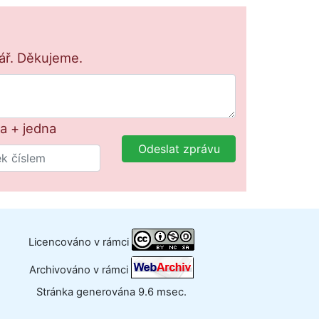
lář. Děkujeme.
na + jedna
Odeslat zprávu
Licencováno v rámci
Archivováno v rámci
Stránka generována 9.6 msec.