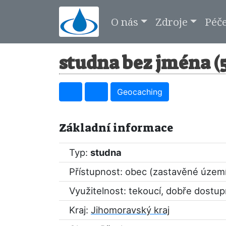
O nás
Zdroje
Péč
studna bez jména (
Geocaching
Základní informace
Typ:
studna
Přístupnost: obec (zastavěné územ
Využitelnost: tekoucí, dobře dostu
Kraj:
Jihomoravský kraj