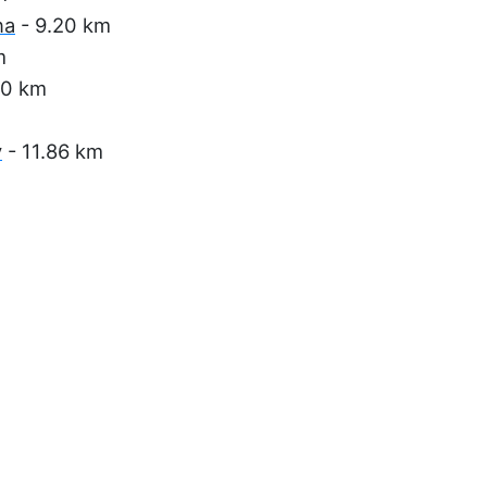
na
- 9.20 km
m
20 km
y
- 11.86 km