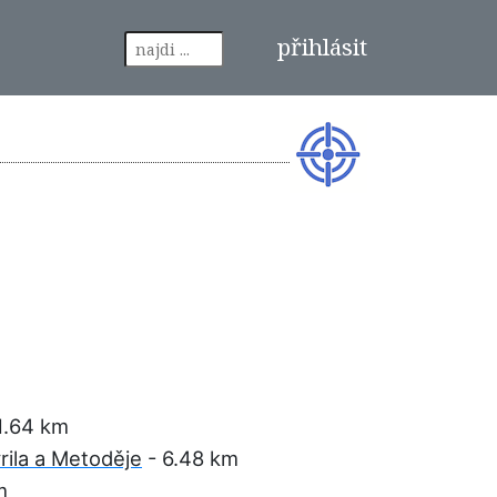
přihlásit
1.64 km
yrila a Metoděje
- 6.48 km
m