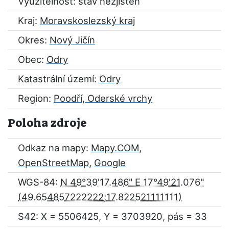
Využitelnost: stav nezjištěn
Kraj:
Moravskoslezský kraj
Okres:
Nový Jičín
Obec:
Odry
Katastrální území:
Odry
Region:
Poodří, Oderské vrchy
Poloha zdroje
Odkaz na mapy:
Mapy.COM
,
OpenStreetMap
,
Google
WGS-84:
N 49°39'17.486" E 17°49'21.076"
S42: X = 5506425, Y = 3703920, pás = 33