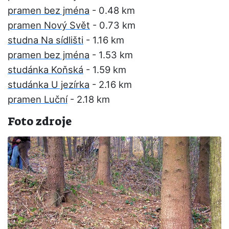
pramen bez jména
- 0.48 km
pramen Nový Svět
- 0.73 km
studna Na sídlišti
- 1.16 km
pramen bez jména
- 1.53 km
studánka Koňská
- 1.59 km
studánka U jezírka
- 2.16 km
pramen Luční
- 2.18 km
Foto zdroje