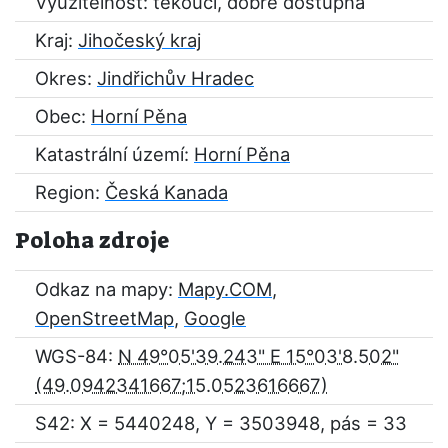
Využitelnost: tekoucí, dobře dostupná
Kraj:
Jihočeský kraj
Okres:
Jindřichův Hradec
Obec:
Horní Pěna
Katastrální území:
Horní Pěna
Region:
Česká Kanada
Poloha zdroje
Odkaz na mapy:
Mapy.COM
,
OpenStreetMap
,
Google
WGS-84:
N 49°05'39.243" E 15°03'8.502"
S42: X = 5440248, Y = 3503948, pás = 33