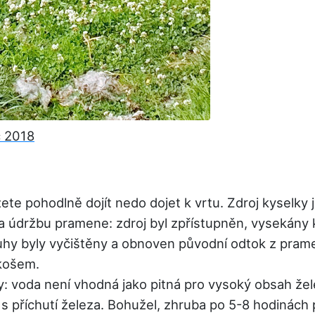
 2018
žete pohodlně dojít nedo dojet k vrtu. Zdroj kyselky
a údržbu pramene: zdroj byl zpřístupněn, vysekány 
uhy byly vyčištěny a obnoven původní odtok z pram
košem.
: voda není vhodná jako pitná pro vysoký obsah žel
 s příchutí železa. Bohužel, zhruba po 5-8 hodinách 