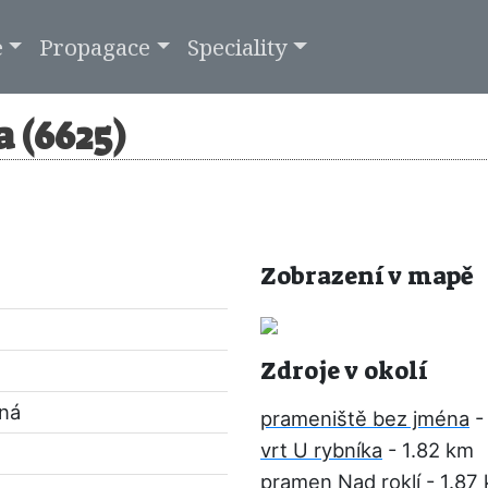
e
Propagace
Speciality
 (6625)
Zobrazení v mapě
Zdroje v okolí
pná
prameniště bez jména
-
vrt U rybníka
- 1.82 km
pramen Nad roklí
- 1.87