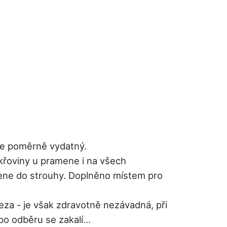
 je poměrně vydatný.
křoviny u pramene i na všech
ene do strouhy. Doplněno místem pro
eza - je však zdravotně nezávadná, při
po odběru se zakalí...