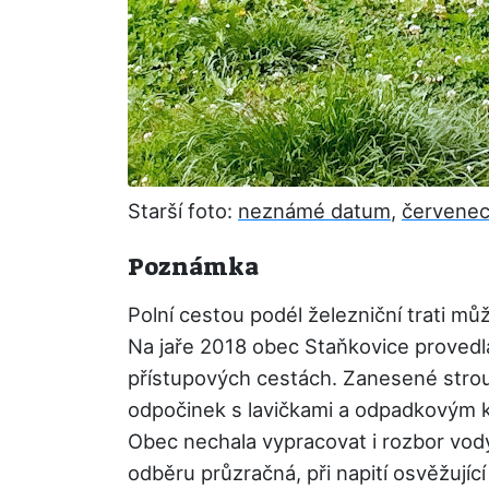
Starší foto:
neznámé datum
,
červenec
Poznámka
Polní cestou podél železniční trati mů
Na jaře 2018 obec Staňkovice provedl
přístupových cestách. Zanesené stro
odpočinek s lavičkami a odpadkovým 
Obec nechala vypracovat i rozbor vody
odběru průzračná, při napití osvěžující