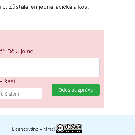
. Zůstala jen jedna lavička a koš.
lář. Děkujeme.
+ šest
Odeslat zprávu
Licencováno v rámci