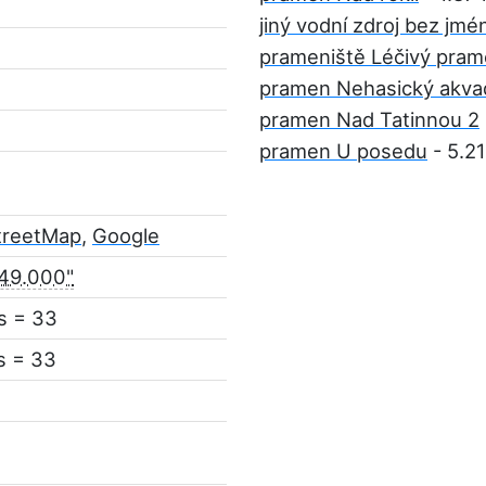
jiný vodní zdroj bez jmé
prameniště Léčivý pra
pramen Nehasický akva
pramen Nad Tatinnou 2
pramen U posedu
- 5.2
treetMap
,
Google
'49.000"
s = 33
s = 33