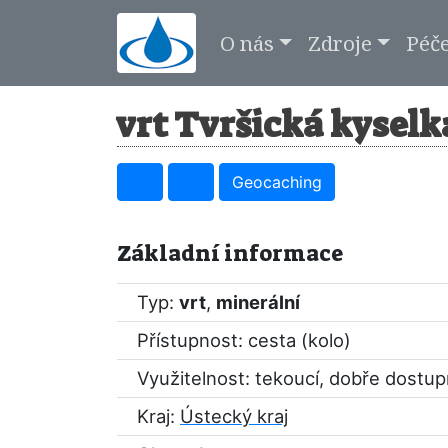
O nás
Zdroje
Péč
vrt Tvršická kyselka
Geocaching
Základní informace
Typ:
vrt
,
minerální
Přístupnost: cesta (kolo)
Využitelnost: tekoucí, dobře dostu
Kraj:
Ústecký kraj