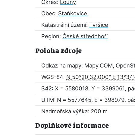
Okres:
Louny
Obec:
Staňkovice
Katastrální území:
Tvršice
Region:
České středohoří
Poloha zdroje
Odkaz na mapy:
Mapy.COM
,
OpenS
WGS-84:
N 50°20'32.000" E 13°34
S42: X = 5580018, Y = 3399061, pá
UTM: N = 5577645, E = 398979, pá
Nadmořská výška: 200 m
Doplňkové informace