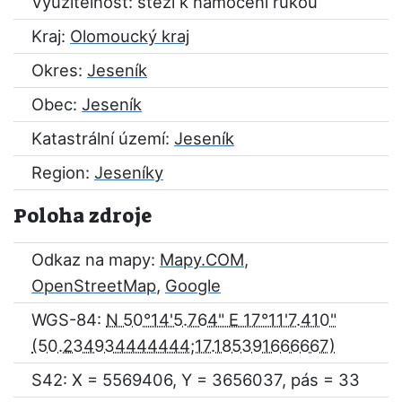
Využitelnost: stěží k namočení rukou
Kraj:
Olomoucký kraj
Okres:
Jeseník
Obec:
Jeseník
Katastrální území:
Jeseník
Region:
Jeseníky
Poloha zdroje
Odkaz na mapy:
Mapy.COM
,
OpenStreetMap
,
Google
WGS-84:
N 50°14'5.764" E 17°11'7.410"
S42: X = 5569406, Y = 3656037, pás = 33