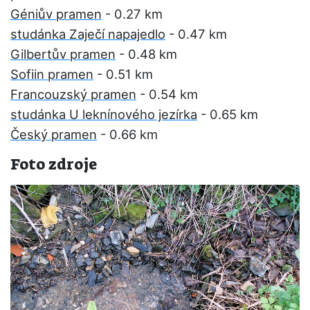
Géniův pramen
- 0.27 km
studánka Zaječí napajedlo
- 0.47 km
Gilbertův pramen
- 0.48 km
Sofiin pramen
- 0.51 km
Francouzský pramen
- 0.54 km
studánka U leknínového jezírka
- 0.65 km
Český pramen
- 0.66 km
Foto zdroje