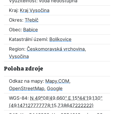
Využitelnost: voda nedostupná
Kraj:
Kraj Vysočina
Okres:
Třebíč
Obec:
Babice
Katastrální území:
Bolíkovice
Region:
Českomoravská vrchovina,
Vysočina
Poloha zdroje
Odkaz na mapy:
Mapy.COM
,
OpenStreetMap
,
Google
WGS-84:
N 49°08'49.660" E 15°44'19.130"