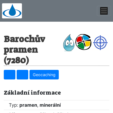
Barochův
pramen
(7280)
Geocaching
Základní informace
Typ:
pramen
,
minerální