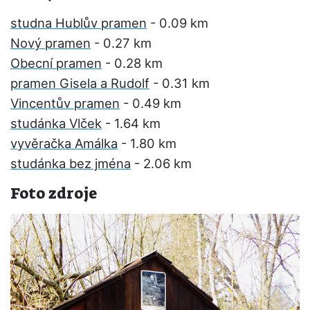
studna Hublův pramen
- 0.09 km
Nový pramen
- 0.27 km
Obecní pramen
- 0.28 km
pramen Gisela a Rudolf
- 0.31 km
Vincentův pramen
- 0.49 km
studánka Vlček
- 1.64 km
vyvěračka Amálka
- 1.80 km
studánka bez jména
- 2.06 km
Foto zdroje