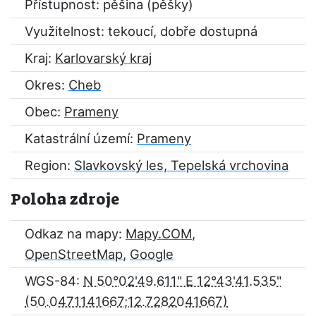
Přístupnost: pěšina (pěšky)
Využitelnost: tekoucí, dobře dostupná
Kraj:
Karlovarský kraj
Okres:
Cheb
Obec:
Prameny
Katastrální území:
Prameny
Region:
Slavkovský les, Tepelská vrchovina
Poloha zdroje
Odkaz na mapy:
Mapy.COM
,
OpenStreetMap
,
Google
WGS-84:
N 50°02'49.611" E 12°43'41.535"