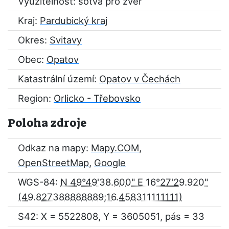
Využitelnost: sotva pro zvěř
Kraj:
Pardubický kraj
Okres:
Svitavy
Obec:
Opatov
Katastrální území:
Opatov v Čechách
Region:
Orlicko - Třebovsko
Poloha zdroje
Odkaz na mapy:
Mapy.COM
,
OpenStreetMap
,
Google
WGS-84:
N 49°49'38.600" E 16°27'29.920"
S42: X = 5522808, Y = 3605051, pás = 33