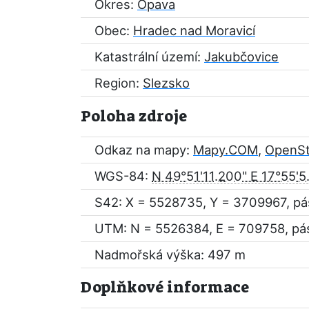
Okres:
Opava
Obec:
Hradec nad Moravicí
Katastrální území:
Jakubčovice
Region:
Slezsko
Poloha zdroje
Odkaz na mapy:
Mapy.COM
,
OpenS
WGS-84:
N 49°51'11.200" E 17°55'5
S42: X = 5528735, Y = 3709967, pá
UTM: N = 5526384, E = 709758, pá
Nadmořská výška: 497 m
Doplňkové informace