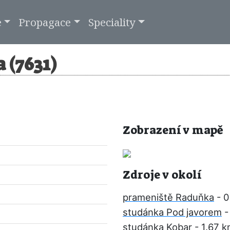
e
Propagace
Speciality
 (7631)
Zobrazení v mapě
Zdroje v okolí
prameniště Raduňka
- 0
studánka Pod javorem
-
studánka Kobar
- 1.67 