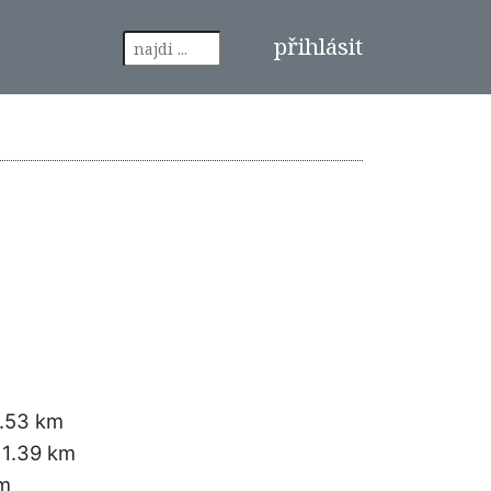
přihlásit
.53 km
 1.39 km
km