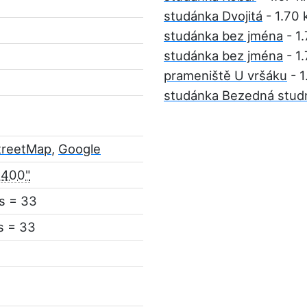
studánka Dvojitá
- 1.70
studánka bez jména
- 1
studánka bez jména
- 1
prameniště U vršáku
- 1
studánka Bezedná stud
treetMap
,
Google
.400"
s = 33
s = 33