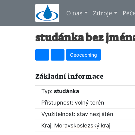
O nás
Zdroje
Péč
studánka bez jména
Geocaching
Základní informace
Typ:
studánka
Přístupnost: volný terén
Využitelnost: stav nezjištěn
Kraj:
Moravskoslezský kraj