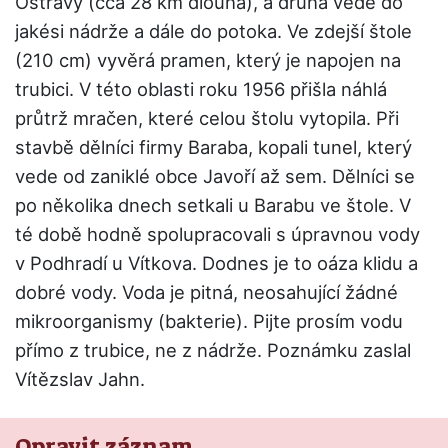
Ostravy (cca 28 km dlouhá), a druhá vede do
jakési nádrže a dále do potoka. Ve zdejší štole
(210 cm) vyvěrá pramen, který je napojen na
trubici. V této oblasti roku 1956 přišla náhlá
průtrž mračen, které celou štolu vytopila. Při
stavbě dělníci firmy Baraba, kopali tunel, který
vede od zaniklé obce Javoří až sem. Dělníci se
po několika dnech setkali u Barabu ve štole. V
té době hodně spolupracovali s úpravnou vody
v Podhradí u Vítkova. Dodnes je to oáza klidu a
dobré vody. Voda je pitná, neosahující žádné
mikroorganismy (bakterie). Pijte prosím vodu
přímo z trubice, ne z nádrže. Poznámku zaslal
Vítězslav Jahn.
Opravit záznam