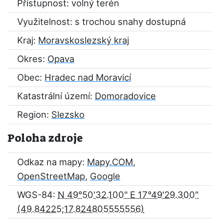
Přístupnost: volný terén
Využitelnost: s trochou snahy dostupná
Kraj:
Moravskoslezský kraj
Okres:
Opava
Obec:
Hradec nad Moravicí
Katastrální území:
Domoradovice
Region:
Slezsko
Poloha zdroje
Odkaz na mapy:
Mapy.COM
,
OpenStreetMap
,
Google
WGS-84:
N 49°50'32.100" E 17°49'29.300"