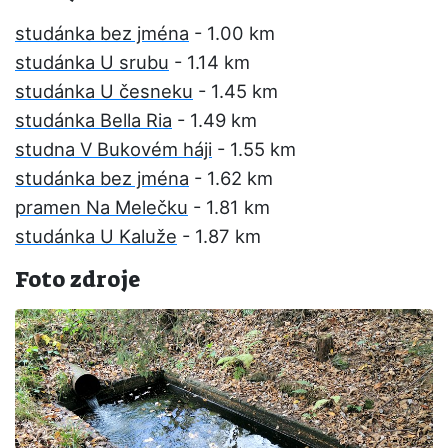
studánka bez jména
- 1.00 km
studánka U srubu
- 1.14 km
studánka U česneku
- 1.45 km
studánka Bella Ria
- 1.49 km
studna V Bukovém háji
- 1.55 km
studánka bez jména
- 1.62 km
pramen Na Melečku
- 1.81 km
studánka U Kaluže
- 1.87 km
Foto zdroje