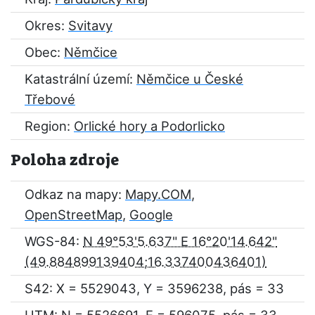
Okres:
Svitavy
Obec:
Němčice
Katastrální území:
Němčice u České
Třebové
Region:
Orlické hory a Podorlicko
Poloha zdroje
Odkaz na mapy:
Mapy.COM
,
OpenStreetMap
,
Google
WGS-84:
N 49°53'5.637" E 16°20'14.642"
S42: X = 5529043, Y = 3596238, pás = 33