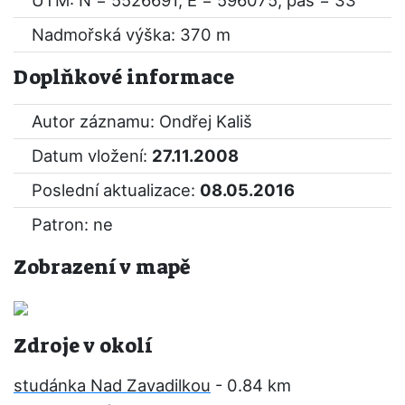
UTM: N = 5526691, E = 596075, pás = 33
Nadmořská výška: 370 m
Doplňkové informace
Autor záznamu: Ondřej Kališ
Datum vložení:
27.11.2008
Poslední aktualizace:
08.05.2016
Patron: ne
Zobrazení v mapě
Zdroje v okolí
studánka Nad Zavadilkou
- 0.84 km