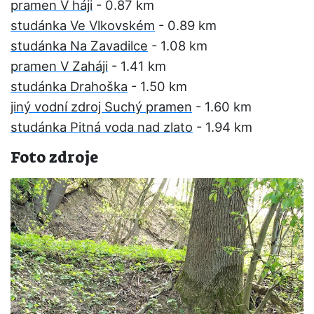
pramen V háji
- 0.87 km
studánka Ve Vlkovském
- 0.89 km
studánka Na Zavadilce
- 1.08 km
pramen V Zaháji
- 1.41 km
studánka Drahoška
- 1.50 km
jiný vodní zdroj Suchý pramen
- 1.60 km
studánka Pitná voda nad zlato
- 1.94 km
Foto zdroje