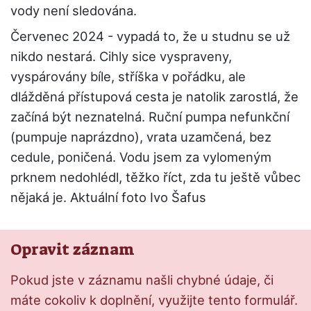
vody není sledována.
Červenec 2024 - vypadá to, že u studnu se už
nikdo nestará. Cihly sice vyspraveny,
vyspárovány bíle, stříška v pořádku, ale
dlážděná přístupová cesta je natolik zarostlá, že
začíná být neznatelná. Ruční pumpa nefunkční
(pumpuje naprázdno), vrata uzamčená, bez
cedule, poničená. Vodu jsem za vylomeným
prknem nedohlédl, těžko říct, zda tu ještě vůbec
nějaká je. Aktuální foto Ivo Šafus
Opravit záznam
Pokud jste v záznamu našli chybné údaje, či
máte cokoliv k doplnění, využijte tento formulář.