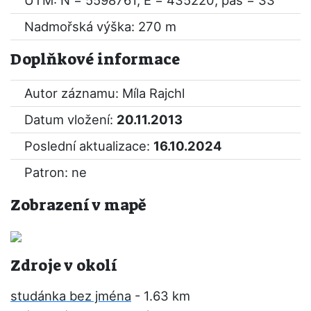
UTM: N = 5598761, E = 435220, pás = 33
Nadmořská výška: 270 m
Doplňkové informace
Autor záznamu: Míla Rajchl
Datum vložení:
20.11.2013
Poslední aktualizace:
16.10.2024
Patron: ne
Zobrazení v mapě
Zdroje v okolí
studánka bez jména
- 1.63 km