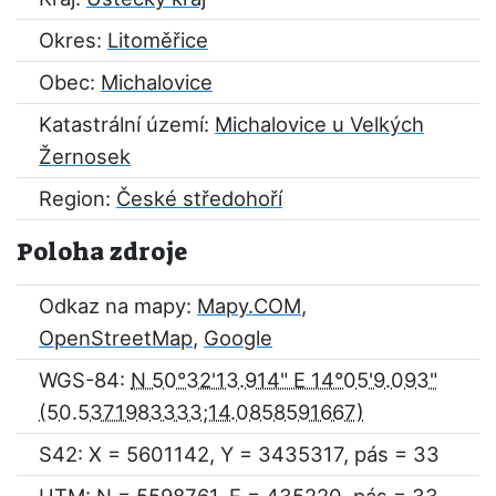
Okres:
Litoměřice
Obec:
Michalovice
Katastrální území:
Michalovice u Velkých
Žernosek
Region:
České středohoří
Poloha zdroje
Odkaz na mapy:
Mapy.COM
,
OpenStreetMap
,
Google
WGS-84:
N 50°32'13.914" E 14°05'9.093"
S42: X = 5601142, Y = 3435317, pás = 33