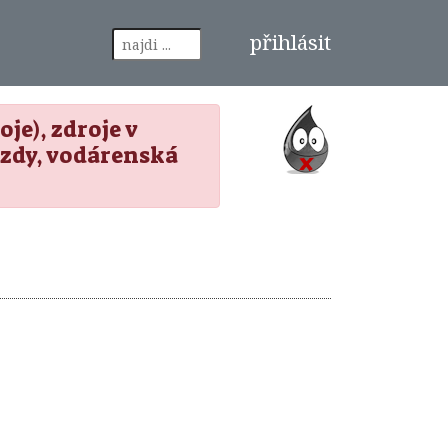
přihlásit
je), zdroje v
zdy, vodárenská