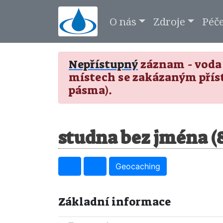
O nás
Zdroje
Péč
Nepřístupný
záznam - voda 
místech se zakázaným přís
pásma).
studna bez jména (
Geocaching
Základní informace