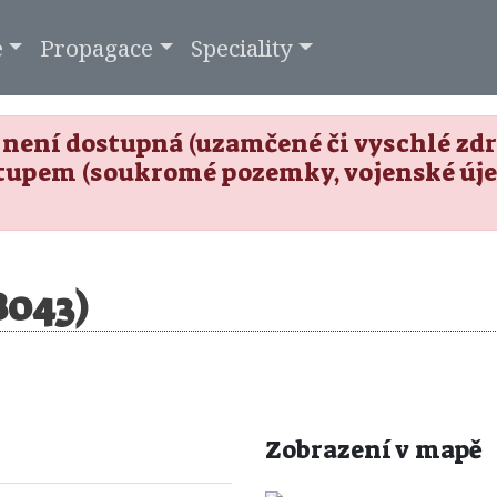
e
Propagace
Speciality
není dostupná (uzamčené či vyschlé zdro
tupem (soukromé pozemky, vojenské úje
8043)
Zobrazení v mapě