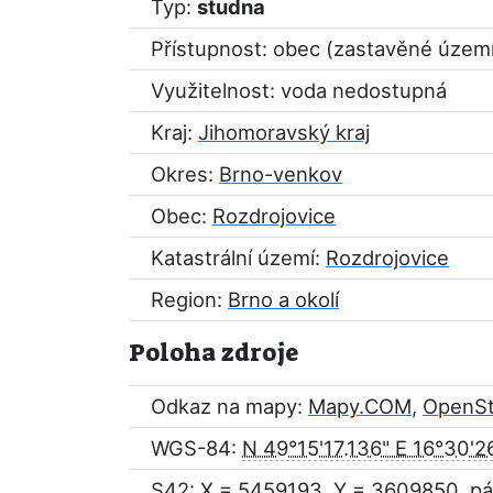
Typ:
studna
Přístupnost: obec (zastavěné územ
Využitelnost: voda nedostupná
Kraj:
Jihomoravský kraj
Okres:
Brno-venkov
Obec:
Rozdrojovice
Katastrální území:
Rozdrojovice
Region:
Brno a okolí
Poloha zdroje
Odkaz na mapy:
Mapy.COM
,
OpenS
WGS-84:
N 49°15'17.136" E 16°30'2
S42: X = 5459193, Y = 3609850, pá