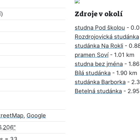
Zdroje v okolí
í)
studna Pod školou
- 0.
Rozdrojovická studánka
studánka Na Rokli
- 0.8
pramen Soví
- 1.01 km
studna bez jména
- 1.8
Bílá studánka
- 1.90 km
studánka Barborka
- 2.
Betelná studánka
- 2.95
treetMap
,
Google
6.206"
s = 33