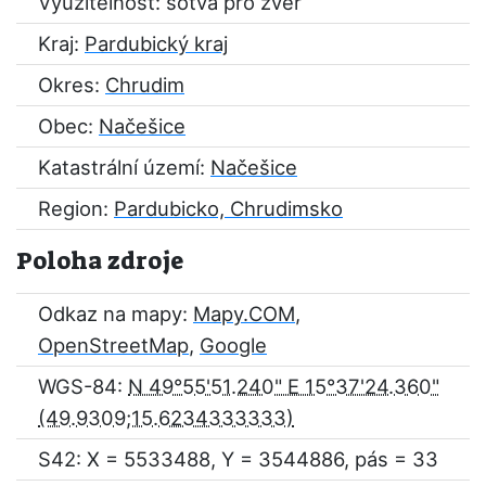
Využitelnost: sotva pro zvěř
Kraj:
Pardubický kraj
Okres:
Chrudim
Obec:
Načešice
Katastrální území:
Načešice
Region:
Pardubicko, Chrudimsko
Poloha zdroje
Odkaz na mapy:
Mapy.COM
,
OpenStreetMap
,
Google
WGS-84:
N 49°55'51.240" E 15°37'24.360"
S42: X = 5533488, Y = 3544886, pás = 33