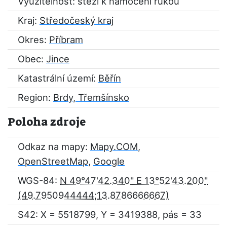
Využitelnost: stěží k namočení rukou
Kraj:
Středočeský kraj
Okres:
Příbram
Obec:
Jince
Katastrální území:
Běřín
Region:
Brdy, Třemšínsko
Poloha zdroje
Odkaz na mapy:
Mapy.COM
,
OpenStreetMap
,
Google
WGS-84:
N 49°47'42.340" E 13°52'43.200"
S42: X = 5518799, Y = 3419388, pás = 33