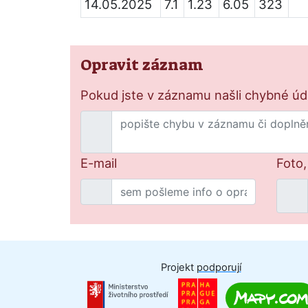
14.05.2025
7.1
1.23
6.05
323
Opravit záznam
Pokud jste v záznamu našli chybné údaj
E-mail
Foto,
Projekt
podporují