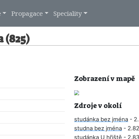
e
Propagace
Speciality
 (825)
Zobrazení v mapě
Zdroje v okolí
studánka bez jména
- 2
studna bez jména
- 2.8
studánka U hřiště
- 2.8