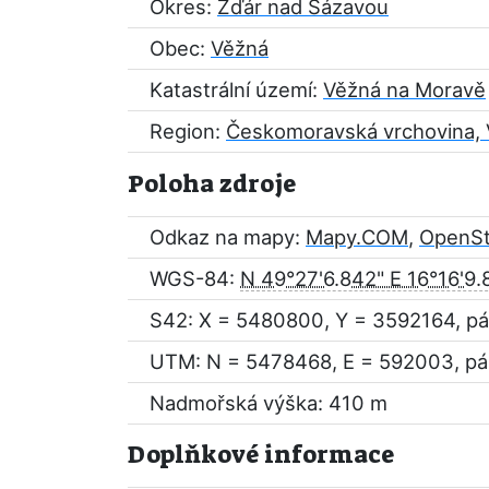
Okres:
Žďár nad Sázavou
Obec:
Věžná
Katastrální území:
Věžná na Moravě
Region:
Českomoravská vrchovina, 
Poloha zdroje
Odkaz na mapy:
Mapy.COM
,
OpenS
WGS-84:
N 49°27'6.842" E 16°16'9.
S42: X = 5480800, Y = 3592164, pá
UTM: N = 5478468, E = 592003, pá
Nadmořská výška: 410 m
Doplňkové informace