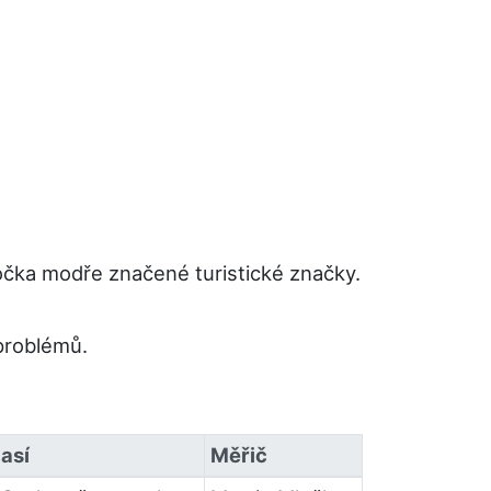
očka modře značené turistické značky.
 problémů.
así
Měřič