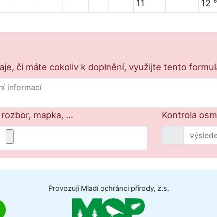
11
12 
e, či máte cokoliv k doplnění, využijte tento formu
 rozbor, mapka, ...
Kontrola osm 
Provozují Mladí ochránci přírody, z.s.