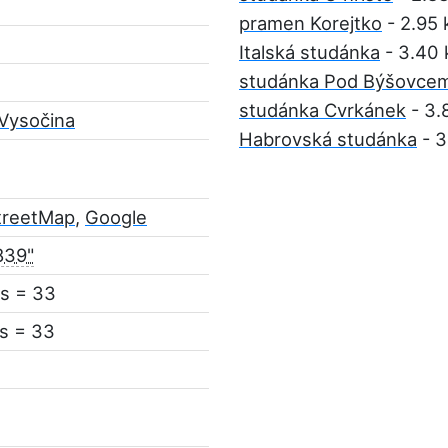
pramen Korejtko
- 2.95
Italská studánka
- 3.40
studánka Pod Býšovce
studánka Cvrkánek
- 3.
Vysočina
Habrovská studánka
- 3
treetMap
,
Google
839"
s = 33
s = 33