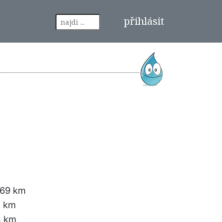
přihlásit
.69 km
2 km
3 km