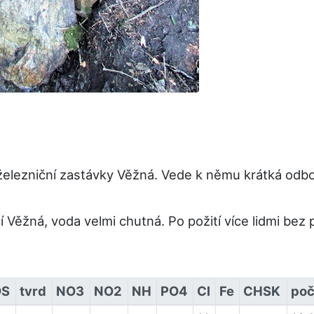
železniční zastávky Věžná. Vede k němu krátká odb
Věžná, voda velmi chutná. Po požití více lidmi bez
DS
tvrd
NO3
NO2
NH
PO4
Cl
Fe
CHSK
poč