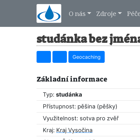
O nás
Zdroje
Péč
studánka bez jména
Geocaching
Základní informace
Typ:
studánka
Přístupnost: pěšina (pěšky)
Využitelnost: sotva pro zvěř
Kraj:
Kraj Vysočina