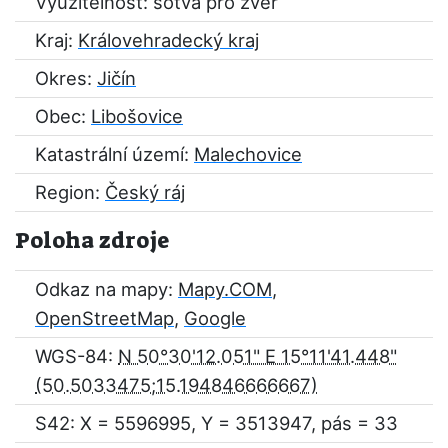
Využitelnost: sotva pro zvěř
Kraj:
Královehradecký kraj
Okres:
Jičín
Obec:
Libošovice
Katastrální území:
Malechovice
Region:
Český ráj
Poloha zdroje
Odkaz na mapy:
Mapy.COM
,
OpenStreetMap
,
Google
WGS-84:
N 50°30'12.051" E 15°11'41.448"
S42: X = 5596995, Y = 3513947, pás = 33