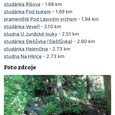
studánka Ríšova
- 1.68 km
studánka Pod bukem
- 1.69 km
prameniště Pod Lipovým vrchem
- 1.94 km
studánka Veveří
- 2.10 km
studna U Junácké louky
- 2.51 km
studánka Slešůvka (Slešťůvka)
- 2.60 km
studánka Helenčina
- 2.73 km
studna Na Hlince
- 2.73 km
Foto zdroje