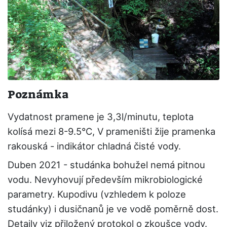
Poznámka
Vydatnost pramene je 3,3l/minutu, teplota
kolísá mezi 8-9.5°C, V prameništi žije pramenka
rakouská - indikátor chladná čisté vody.
Duben 2021 - studánka bohužel nemá pitnou
vodu. Nevyhovují především mikrobiologické
parametry. Kupodivu (vzhledem k poloze
studánky) i dusičnanů je ve vodě poměrně dost.
Detaily viz přiložený protokol o zkoušce vody.