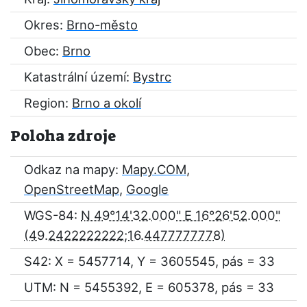
Okres:
Brno-město
Obec:
Brno
Katastrální území:
Bystrc
Region:
Brno a okolí
Poloha zdroje
Odkaz na mapy:
Mapy.COM
,
OpenStreetMap
,
Google
WGS-84:
N 49°14'32.000" E 16°26'52.000"
S42: X = 5457714, Y = 3605545, pás = 33
UTM: N = 5455392, E = 605378, pás = 33