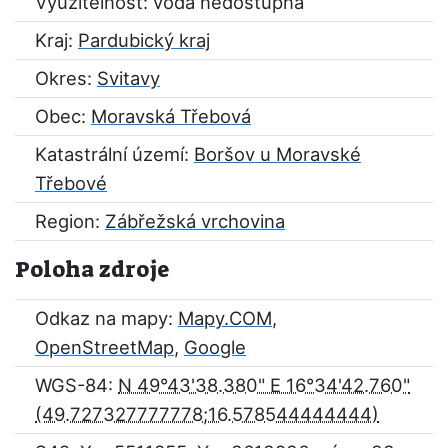
Využitelnost: voda nedostupná
Kraj:
Pardubický kraj
Okres:
Svitavy
Obec:
Moravská Třebová
Katastrální území:
Boršov u Moravské
Třebové
Region:
Zábřežská vrchovina
Poloha zdroje
Odkaz na mapy:
Mapy.COM
,
OpenStreetMap
,
Google
WGS-84:
N 49°43'38.380" E 16°34'42.760"