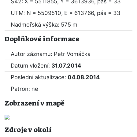
S42: X = 5511855, Y = 3613936, pás = 33
UTM: N = 5509510, E = 613766, pás = 33
Nadmořská výška: 575 m
Doplňkové informace
Autor záznamu: Petr Vomáčka
Datum vložení:
31.07.2014
Poslední aktualizace:
04.08.2014
Patron: ne
Zobrazení v mapě
Zdroje v okolí