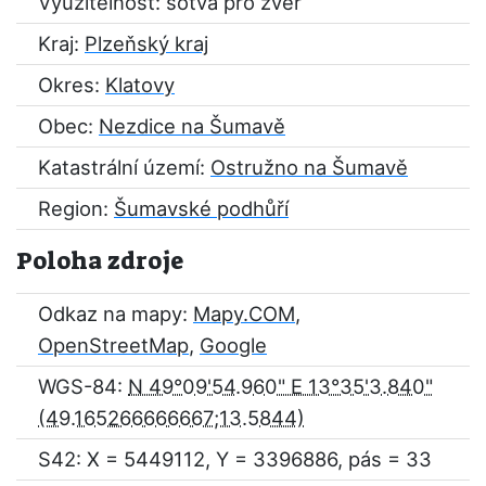
Využitelnost: sotva pro zvěř
Kraj:
Plzeňský kraj
Okres:
Klatovy
Obec:
Nezdice na Šumavě
Katastrální území:
Ostružno na Šumavě
Region:
Šumavské podhůří
Poloha zdroje
Odkaz na mapy:
Mapy.COM
,
OpenStreetMap
,
Google
WGS-84:
N 49°09'54.960" E 13°35'3.840"
S42: X = 5449112, Y = 3396886, pás = 33