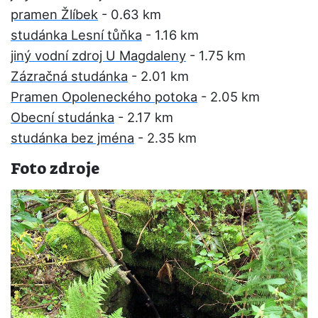
pramen Žlíbek
- 0.63 km
studánka Lesní tůňka
- 1.16 km
jiný vodní zdroj U Magdaleny
- 1.75 km
Zázračná studánka
- 2.01 km
Pramen Opoleneckého potoka
- 2.05 km
Obecní studánka
- 2.17 km
studánka bez jména
- 2.35 km
Foto zdroje