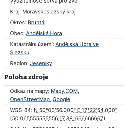
Využitelnost: sotva pro zvěř
Kraj:
Moravskoslezský kraj
Okres:
Bruntál
Obec:
Andělská Hora
Katastrální území:
Andělská Hora ve
Slezsku
Region:
Jeseníky
Poloha zdroje
Odkaz na mapy:
Mapy.COM
,
OpenStreetMap
,
Google
WGS-84:
N 50°03'56.000" E 17°22'54.000"