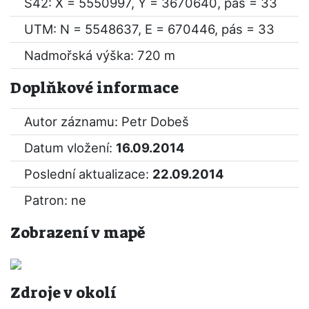
S42: X = 5550997, Y = 3670640, pás = 33
UTM: N = 5548637, E = 670446, pás = 33
Nadmořská výška: 720 m
Doplňkové informace
Autor záznamu: Petr Dobeš
Datum vložení:
16.09.2014
Poslední aktualizace:
22.09.2014
Patron: ne
Zobrazení v mapě
Zdroje v okolí