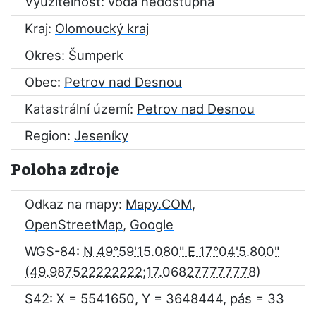
Využitelnost: voda nedostupná
Kraj:
Olomoucký kraj
Okres:
Šumperk
Obec:
Petrov nad Desnou
Katastrální území:
Petrov nad Desnou
Region:
Jeseníky
Poloha zdroje
Odkaz na mapy:
Mapy.COM
,
OpenStreetMap
,
Google
WGS-84:
N 49°59'15.080" E 17°04'5.800"
S42: X = 5541650, Y = 3648444, pás = 33