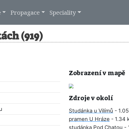
e
Propagace
Speciality
ách (919)
Zobrazení v mapě
Zdroje v okolí
u
Studánka u Vilímů
- 1.0
pramen U Hráze
- 1.34 
studánka Pod Chatou
- 