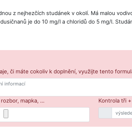
ednou z nejhezčích studánek v okolí. Má malou vodiv
dusičnanů je do 10 mg/l a chloridů do 5 mg/l. Stud
e, či máte cokoliv k doplnění, využijte tento formu
 rozbor, mapka, ...
Kontrola tři 