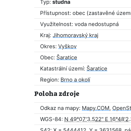
Typ:
studna
Přístupnost: obec (zastavěné územ
Využitelnost: voda nedostupná
Kraj:
Jihomoravský kraj
Okres:
Vyškov
Obec:
Šaratice
Katastrální území:
Šaratice
Region:
Brno a okolí
Poloha zdroje
Odkaz na mapy:
Mapy.COM
,
OpenS
WGS-84:
N 49°07'3.522" E 16°48'2
S42: X = 5444412, Y = 3631568, pá