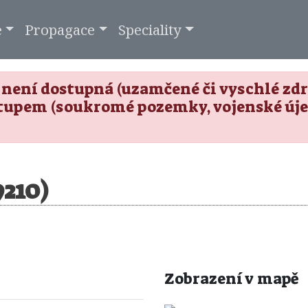
e
Propagace
Speciality
není dostupná (uzamčené či vyschlé zdro
tupem (soukromé pozemky, vojenské úje
9210)
Zobrazení v mapě