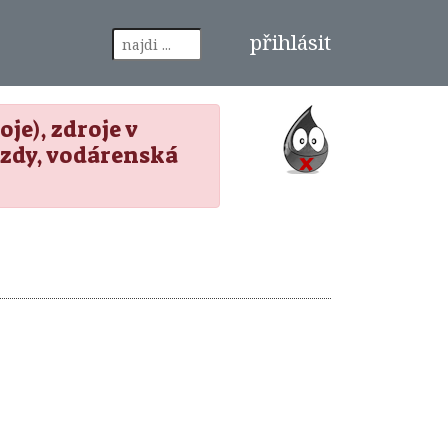
přihlásit
je), zdroje v
zdy, vodárenská