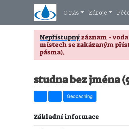
O nás
Zdroje
Péč
Nepřístupný
záznam - voda 
místech se zakázaným přís
pásma).
studna bez jména (
Geocaching
Základní informace