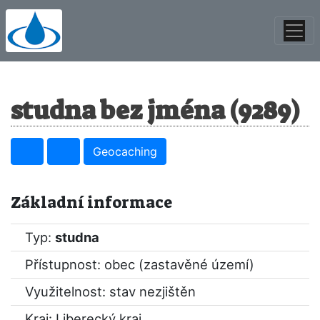
studna bez jména (9289)
Geocaching
Základní informace
Typ:
studna
Přístupnost: obec (zastavěné území)
Využitelnost: stav nezjištěn
Kraj:
Liberecký kraj