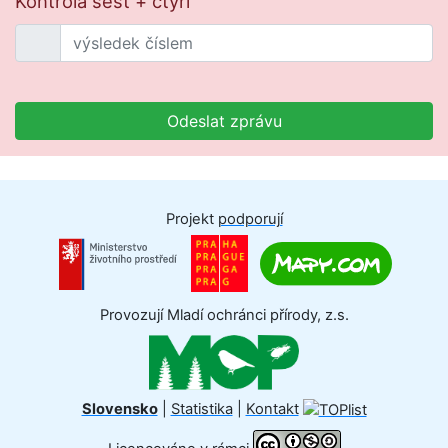
Kontrola šest + čtyři
Odeslat zprávu
Projekt
podporují
Provozují Mladí ochránci přírody, z.s.
Slovensko
|
Statistika
|
Kontakt