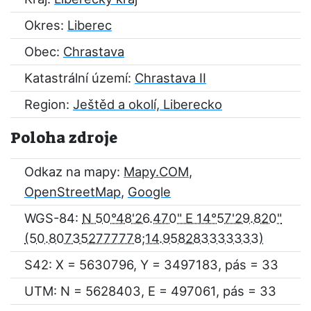
Okres:
Liberec
Obec:
Chrastava
Katastrální území:
Chrastava II
Region:
Ještěd a okolí, Liberecko
Poloha zdroje
Odkaz na mapy:
Mapy.COM
,
OpenStreetMap
,
Google
WGS-84:
N 50°48'26.470" E 14°57'29.820"
S42: X = 5630796, Y = 3497183, pás = 33
UTM: N = 5628403, E = 497061, pás = 33