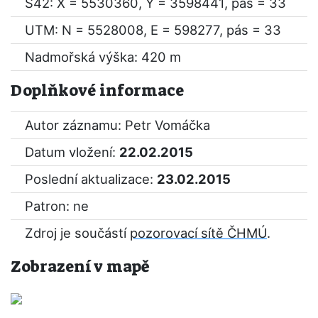
S42: X = 5530360, Y = 3598441, pás = 33
UTM: N = 5528008, E = 598277, pás = 33
Nadmořská výška: 420 m
Doplňkové informace
Autor záznamu: Petr Vomáčka
Datum vložení:
22.02.2015
Poslední aktualizace:
23.02.2015
Patron: ne
Zdroj je součástí
pozorovací sítě ČHMÚ
.
Zobrazení v mapě