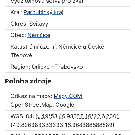
Využitelnost: sotva pro zvěř
Kraj:
Pardubický kraj
Okres:
Svitavy
Obec:
Němčice
Katastrální území:
Němčice u České
Třebové
Region:
Orlicko - Třebovsko
Poloha zdroje
Odkaz na mapy:
Mapy.COM
,
OpenStreetMap
,
Google
WGS-84:
N 49°53'46.980" E 16°22'6.200"