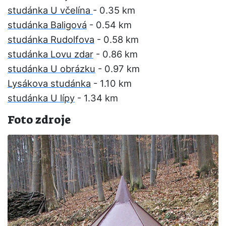
studánka U včelína
- 0.35 km
studánka Baligová
- 0.54 km
studánka Rudolfova
- 0.58 km
studánka Lovu zdar
- 0.86 km
studánka U obrázku
- 0.97 km
Lysákova studánka
- 1.10 km
studánka U lípy
- 1.34 km
Foto zdroje