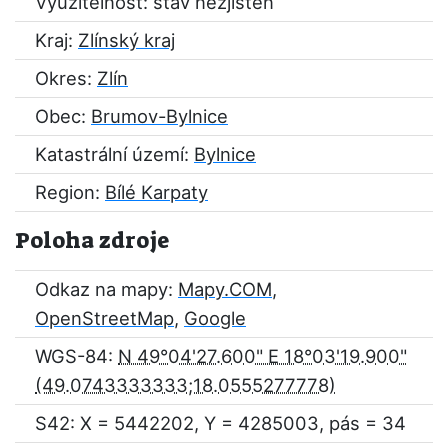
Využitelnost: stav nezjištěn
Kraj:
Zlínský kraj
Okres:
Zlín
Obec:
Brumov-Bylnice
Katastrální území:
Bylnice
Region:
Bílé Karpaty
Poloha zdroje
Odkaz na mapy:
Mapy.COM
,
OpenStreetMap
,
Google
WGS-84:
N 49°04'27.600" E 18°03'19.900"
S42: X = 5442202, Y = 4285003, pás = 34